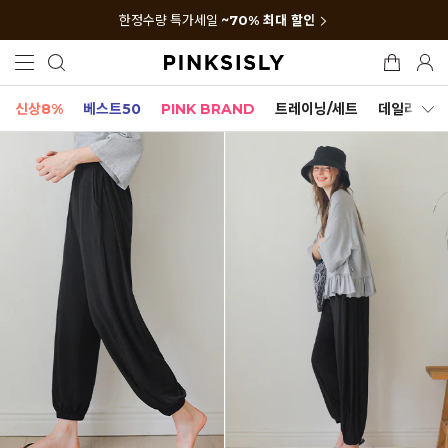
한정수량 특가세일
~70% 최대 할인
신상8%
베스트50
PINK BRAND
트레이닝/세트
데일리세트