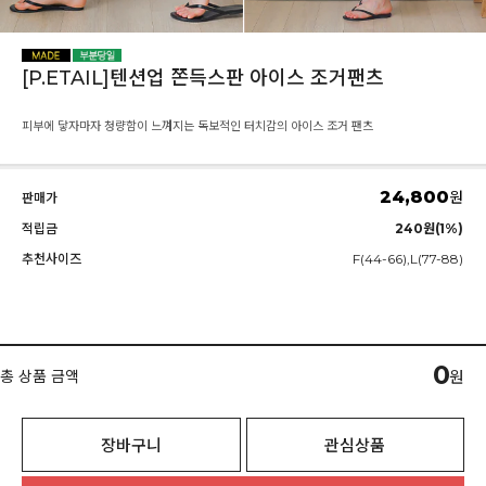
[P.ETAIL]텐션업 쫀득스판 아이스 조거팬츠
피부에 닿자마자 청량함이 느껴지는 독보적인 터치감의 아이스 조거 팬츠
24,800
원
판매가
적립금
240원(1%)
추천사이즈
F(44-66),L(77-88)
0
총 상품 금액
원
장바구니
관심상품