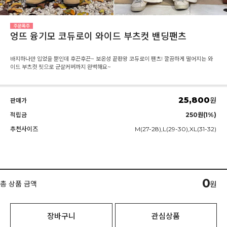
엉뜨 융기모 코듀로이 와이드 부츠컷 밴딩팬츠
바지하나만 입었을 뿐인데 후끈후끈~ 보온성 끝판왕 코듀로이 팬츠! 깔끔하게 떨어지는 와
이드 부츠컷 핏으로 군살커버까지 완벽해요~
25,800
원
판매가
적립금
250원(1%)
추천사이즈
M(27-28),L(29-30),XL(31-32)
0
총 상품 금액
원
장바구니
관심상품