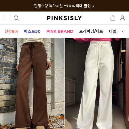
한정수량 특가세일
~70% 최대 할인
신상8%
베스트50
PINK BRAND
트레이닝/세트
데일리세트