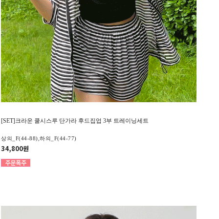
[SET]크라운 쿨시스루 단가라 후드집업 3부 트레이닝세트
상의_F(44-88),하의_F(44-77)
34,800원