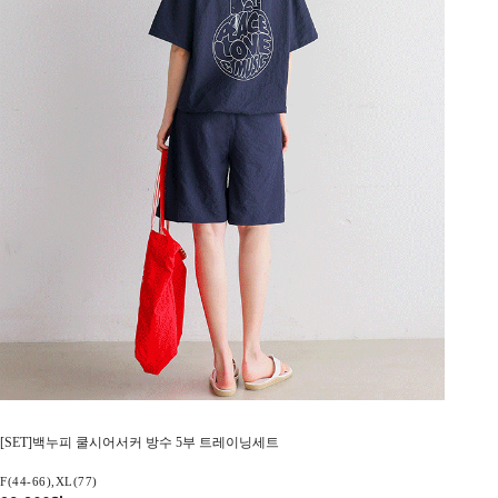
[SET]백누피 쿨시어서커 방수 5부 트레이닝세트
F(44-66),XL(77)