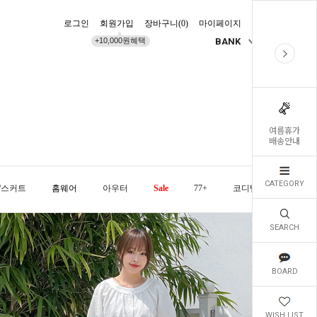
로그인
회원가입
장바구니(
0
)
마이페이지
배송조회
+10,000원혜택
BANK
KR
여름휴가
배송안내
CATEGORY
/스커트
홈웨어
아우터
Sale
77+
코디템
오늘발
SEARCH
BOARD
WISH LIST