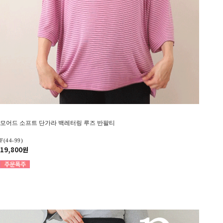
모어드 소프트 단가라 백레터링 루즈 반팔티
F(44-99)
19,800원