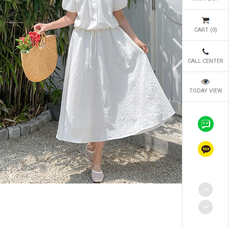
CART (
0
)
CALL CENTER
TODAY VIEW