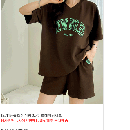
[SET]뉴룰즈 레터링 3.5부 트레이닝세트
[4차완판! 5차예약판매] 8월셋째주 순차배송