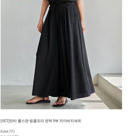
[SET]만타 쿨스판 링클프리 핀턱 9부 치마바지세트
F(44-77)