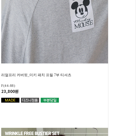
리얼프리 커버핏_미키 패치 프릴 7부 티셔츠
F(44-88)
23,800원