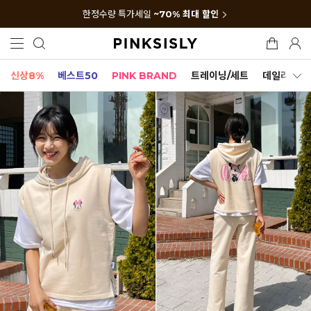
한정수량 특가세일
~70% 최대 할인
신상8%
베스트50
PINK BRAND
트레이닝/세트
데일리세트