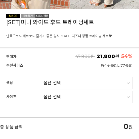
[SET]미니 와이드 후드 트레이닝세트
단독으로도 세트로도 즐기기 좋은 핑시 MADE 디즈니 정품 트레이닝 세트♥
21,800
54
%
47,800
원
원
판매가
추천사이즈
F(44-66),L(77-88)
색상
사이즈
0
총 상품 금액
원