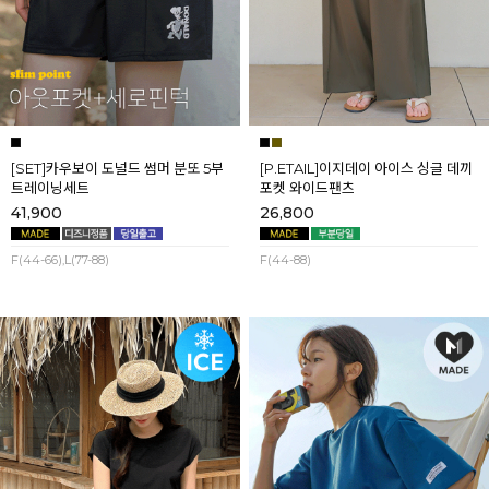
[SET]카우보이 도널드 썸머 분또 5부
[P.ETAIL]이지데이 아이스 싱글 데끼
트레이닝세트
포켓 와이드팬츠
41,900
26,800
F(44-66),L(77-88)
F(44-88)