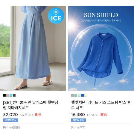
[SET]센디쿨 린넨 날개소매 뒷밴딩
햇빛차단_라이트 거즈 스트링 박스 후
랩 치마바지세트
드 셔츠
32,020
8%
16,380
8%
34,800
17,800
F(44-66반)
F(44-77)