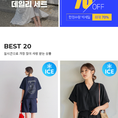
BEST 20
실시간으로 가장 많이 사랑 받는 상품