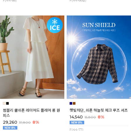
F(44-88)
F(44-66반)
썸블리 쿨쉬폰 레이어드 플레어 롱 원
햇빛차단_쉬폰 하늘핏 체크 루즈 셔츠
피스
14,540
8%
15,800
29,260
8%
31,800
F(44-77)