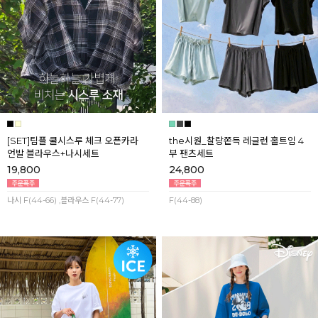
[SET]팀플 쿨시스루 체크 오픈카라
the시원_찰랑쫀득 레글런 홀트임 4
언발 블라우스+나시세트
부 팬츠세트
19,800
24,800
나시 F(44-66) ,블라우스 F(44-77)
F(44-88)