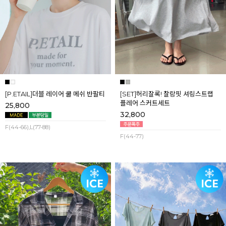
[P.ETAIL]더블 레이어 쿨 메쉬 반팔티
[SET]허리잘록! 찰랑핏 셔링스트랩
플레어 스커트세트
25,800
32,800
F(44-66),L(77-88)
F(44-77)