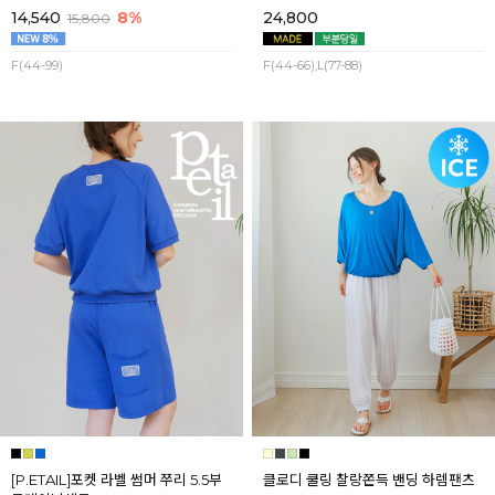
14,540
8%
24,800
15,800
F(44-99)
F(44-66),L(77-88)
[P.ETAIL]포켓 라벨 썸머 쭈리 5.5부
클로디 쿨링 찰랑쫀득 밴딩 하렘팬츠