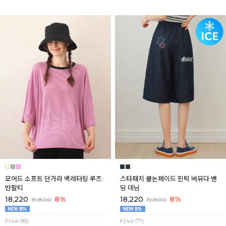
모어드 소프트 단가라 백레터링 루즈
스타패치 쿨논페이드 핀턱 버뮤다 밴
반팔티
딩 데님
18,220
8%
18,220
8%
19,800
19,800
F(44-99)
F(44-77)