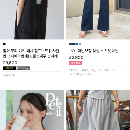
썸머 쭈리 미키 패치 점프수트 [2차완
-5ºC 마법보정 워싱 부츠컷 데님
판! 3차예약판매] 8월셋째주 순차배
32,800
송
29,800
S(25-26),M(27-28),L(29-30),XL(31-
32),2XL(33-34)
F(44-88)