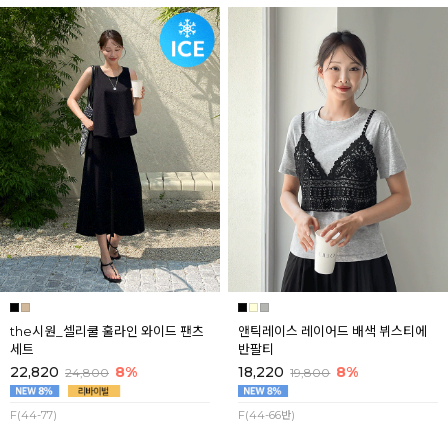
the시원_셀리쿨 훌라인 와이드 팬츠
앤틱레이스 레이어드 배색 뷔스티에
세트
반팔티
22,820
8%
18,220
8%
24,800
19,800
F(44-77)
F(44-66반)