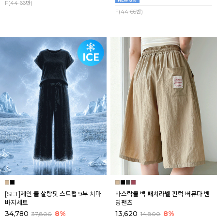
F(44-66반)
F(44-66반)
[SET]제인 쿨 살랑핏 스트랩 9부 치마
바스락쿨 백 패치라벨 핀턱 버뮤다 밴
바지세트
딩팬츠
34,780
8%
13,620
8%
37,800
14,800