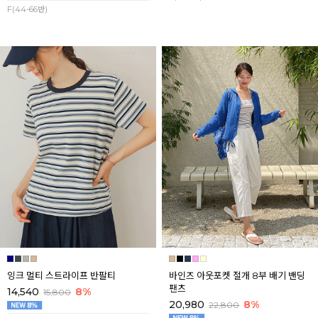
F(44-66반)
잉크 멀티 스트라이프 반팔티
바인즈 아웃포켓 절개 8부 배기 밴딩
팬츠
14,540
8%
15,800
20,980
8%
22,800