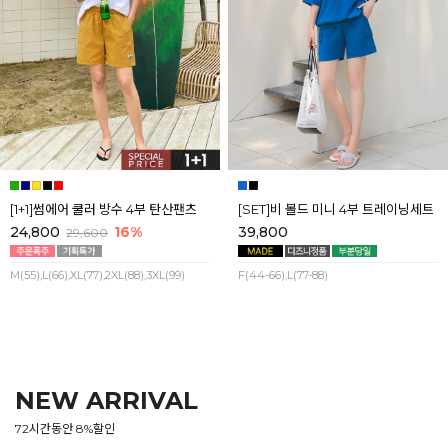
[1+1]썸에어 쿨러 방수 4부 탄산팬츠
[SET]비 볼드 미니 4부 트레이닝세트
24,800
16%
39,800
29,600
M(55),L(66),XL(77),2XL(88),3XL(99)
F(44-66),L(77-88)
NEW ARRIVAL
72시간동안 8%할인