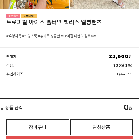
트로피컬 아이스 홀터넥 백리스 멜빵팬츠
#휴양지룩 #바캉스룩 #휴가룩 상큼한 트로피컬 패턴의 점프수트
23,800
원
판매가
적립금
230원(1%)
추천사이즈
F(44-77)
0
총 상품 금액
원
장바구니
관심상품