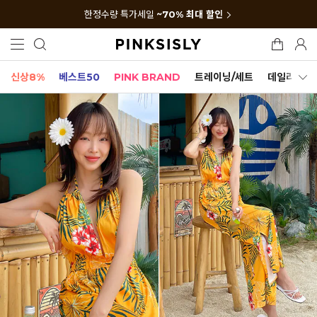
한정수량 특가세일
~70% 최대 할인
신상8%
베스트50
PINK BRAND
트레이닝/세트
데일리세트