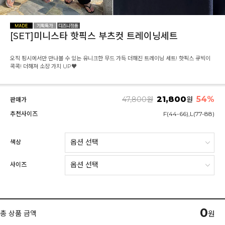
[SET]미니스타 핫픽스 부츠컷 트레이닝세트
오직 핑시에서만 만나볼 수 있는 유니크한 무드 가득 더해진 트레이닝 세트! 핫픽스 큐빅이
콕콕! 더해져 소장 가치 UP♥
21,800
54
%
47,800
원
원
판매가
추천사이즈
F(44-66),L(77-88)
색상
사이즈
0
총 상품 금액
원