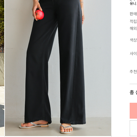
유니
판매
적립
해외
색상
사이
추천
총 