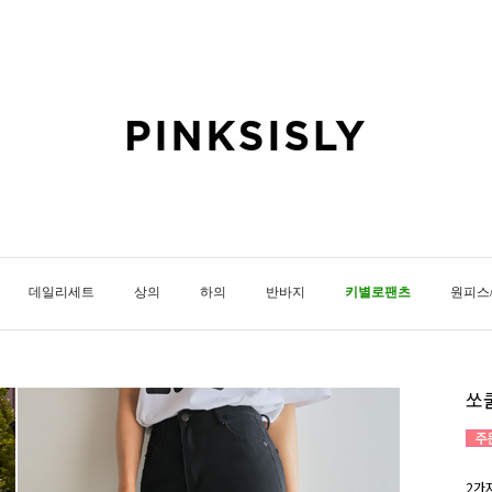
데일리세트
상의
하의
반바지
키별로팬츠
원피스
쏘
2가