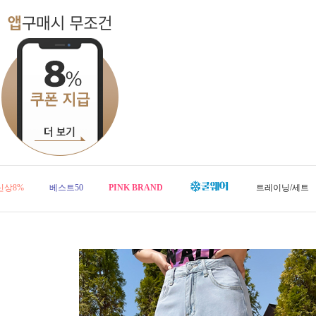
신상8%
베스트50
PINK BRAND
트레이닝/세트