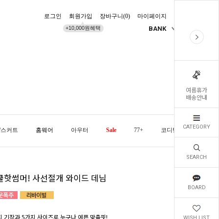
로그인
회원가입
장바구니(
0
)
마이페이지
배송조회
+10,000원혜택
BANK
KR
여름휴가
배송안내
CATEGORY
/스커트
홈웨어
아우터
Sale
77+
코디템
오늘발
SEARCH
쿨핫썸머! 사선절개 와이드 데님
BOARD
지 기장과 5가지 사이즈로 누구나 예쁜 맞춤핏!
WISH LIST