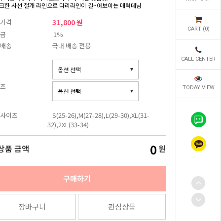
크한 사선 절개 라인으로 다리라인이 길~어보이는 매력데님
가격
31,800 원
CART (
0
)
금
1%
배송
국내 배송 전용
CALL CENTER
즈
TODAY VIEW
사이즈
S(25-26),M(27-28),L(29-30),XL(31-
32),2XL(33-34)
0
상품 금액
원
구매하기
장바구니
관심상품