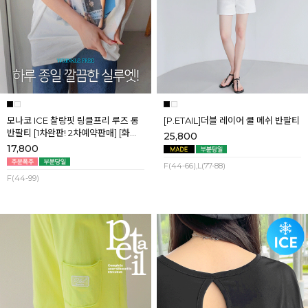
모나코 ICE 찰랑핏 링클프리 루즈 롱
[P.ETAIL]더블 레이어 쿨 메쉬 반팔티
반팔티 [1차완판! 2차예약판매] [화이
25,800
트] 8월둘째주 순차배송
17,800
F(44-66),L(77-88)
F(44-99)