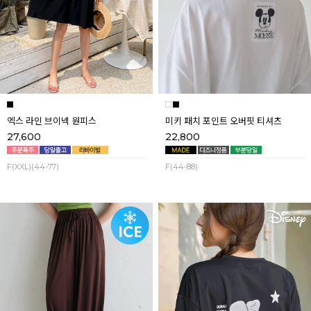
엑스 라인 브이넥 원피스
미키 패치 포인트 오버핏 티셔츠
27,600
22,800
F(XXL)(44-77)
F(44-88)