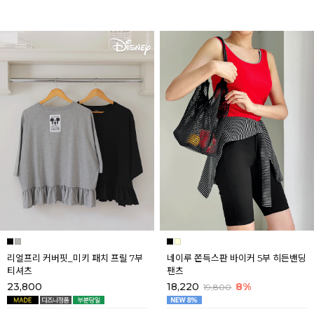
리얼프리 커버핏_미키 패치 프릴 7부
네이루 쫀득스판 바이커 5부 히든밴딩
티셔츠
팬츠
23,800
18,220
8%
19,800