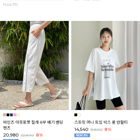
F(44-77)
바인즈 아웃포켓 절개 8부 배기 밴딩
스트릿 머니 트임 박스 롱 반팔티
팬츠
14,540
8%
15,800
20,980
8%
22,800