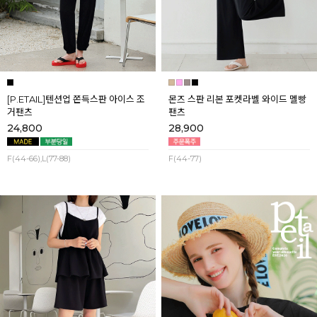
[P.ETAIL]텐션업 쫀득스판 아이스 조
몬즈 스판 리본 포켓라벨 와이드 멜빵
거팬츠
팬츠
24,800
28,900
F(44-66),L(77-88)
F(44-77)