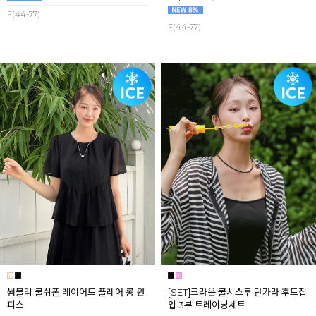
F(44-77)
F(44-77)
썸블리 쿨쉬폰 레이어드 플레어 롱 원
[SET]크라운 쿨시스루 단가라 후드집
피스
업 3부 트레이닝세트