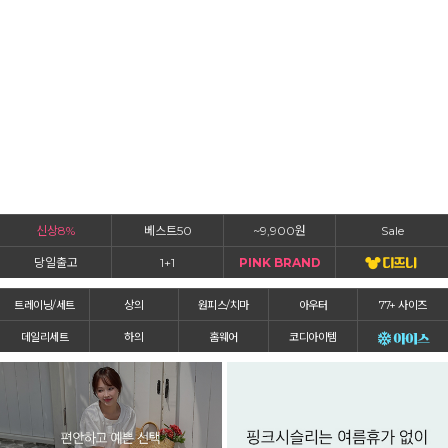
신상8%
베스트50
~9,900원
Sale
당일출고
1+1
PINK BRAND
트레이닝/세트
상의
원피스/치마
아우터
77+ 사이즈
데일리세트
하의
홈웨어
코디아이템