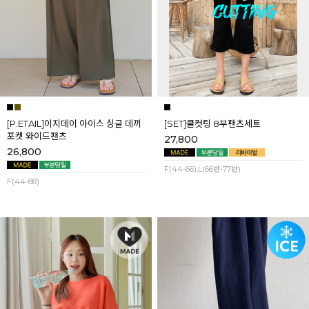
[P.ETAIL]이지데이 아이스 싱글 데끼
[SET]쿨컷팅 8부팬츠세트
포켓 와이드팬츠
27,800
26,800
F(44-66),L(66반-77반)
F(44-88)