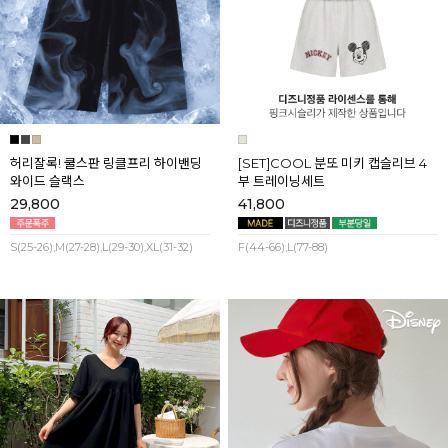
허리잘록! 쿨스판 링클프리 하이밴딩
[SET]COOL 분또 미키 캡슬리브 4
와이드 슬랙스
부 트레이닝세트
29,800
41,800
S(25-26),M(27-28),L(29-30),XL(31-32)
F(44-66),L(77-88)