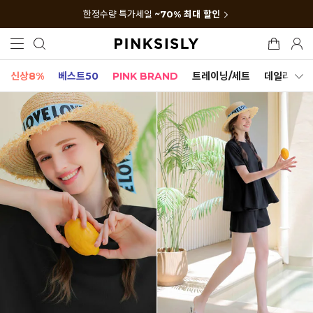
한정수량 특가세일
~70% 최대 할인
신상8%
베스트50
PINK BRAND
트레이닝/세트
데일리세트