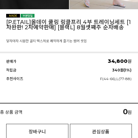
[P.ETAIL]올데이 쿨링 링클프리 4부 트레이닝세트 [1
차완판! 2차예약판매] [블랙L] 8월셋째주 순차배송
닿자마자 시원한 골지 텍스처로 쾌적하게 즐기는 썸머 셋업
34,800
원
판매가
적립금
340원(1%)
추천사이즈
F(44-66),L(77-88)
0
총 상품 금액
원
장바구니
관심상품