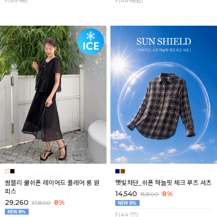
F(44-88)
F(44-66반)
썸블리 쿨쉬폰 레이어드 플레어 롱 원
햇빛차단_쉬폰 하늘핏 체크 루즈 셔츠
피스
14,540
8%
15,800
29,260
8%
31,800
F(44-77)