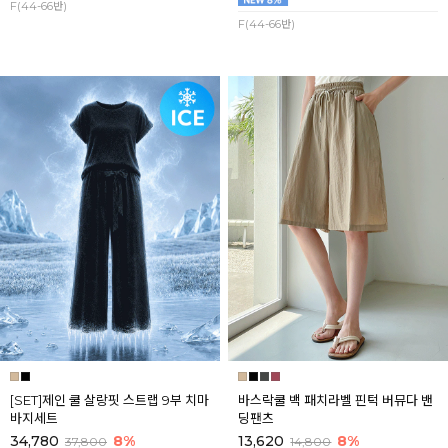
F(44-66반)
F(44-66반)
[SET]제인 쿨 살랑핏 스트랩 9부 치마
바스락쿨 백 패치라벨 핀턱 버뮤다 밴
바지세트
딩팬츠
34,780
8%
13,620
8%
37,800
14,800