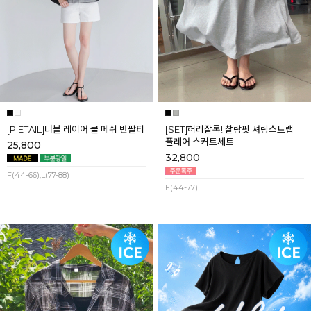
[P.ETAIL]더블 레이어 쿨 메쉬 반팔티
[SET]허리잘록! 찰랑핏 셔링스트랩
플레어 스커트세트
25,800
32,800
F(44-66),L(77-88)
F(44-77)