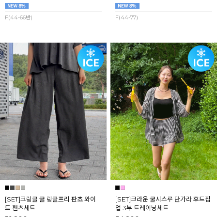
F(44-66반)
F(44-77)
[SET]크링클 쿨 링클프리 판쵸 와이
[SET]크라운 쿨시스루 단가라 후드집
드 팬츠세트
업 3부 트레이닝세트