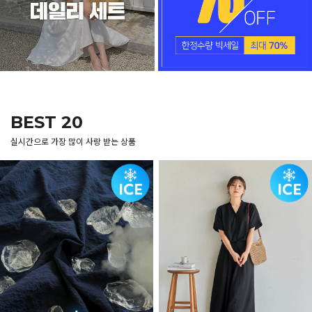
BEST 20
실시간으로 가장 많이 사랑 받는 상품