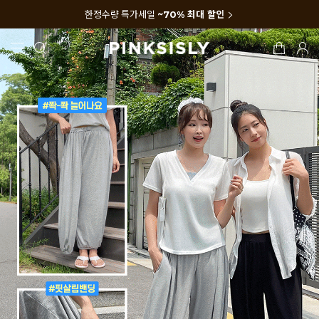
한정수량 특가세일
~70% 최대 할인