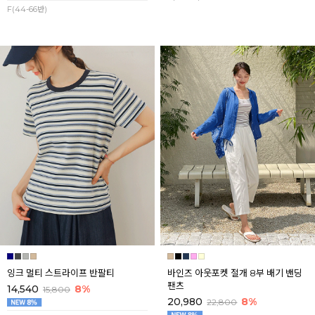
F(44-66반)
잉크 멀티 스트라이프 반팔티
바인즈 아웃포켓 절개 8부 배기 밴딩
팬츠
14,540
8%
15,800
20,980
8%
22,800