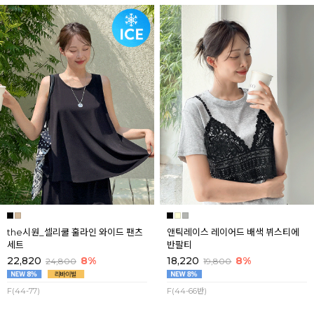
the시원_셀리쿨 훌라인 와이드 팬츠
앤틱레이스 레이어드 배색 뷔스티에
세트
반팔티
22,820
8%
18,220
8%
24,800
19,800
F(44-77)
F(44-66반)