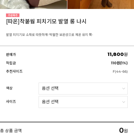
[따온]착붙웜 피치기모 발열 롱 나시
발열 피치기모 소재로 따뜻하게! 탁월한 보온성으로 체온 유지 쭉-
11,800
원
판매가
적립금
110원(1%)
추천사이즈
F(44-66)
색상
사이즈
0
총 상품 금액
원