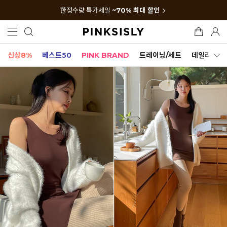
한정수량 특가세일
~70% 최대 할인
신상8%
베스트50
PINK BRAND
트레이닝/세트
데일리세트