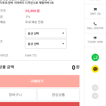
리핏과 핀턱 치마바지 디자인으로 체형커버 OK
가격
34,800 원
CART (
0
)
금
1%
배송
국내 배송 전용
CALL CENTER
즈
TODAY VIEW
사이즈
F(44-77)
0
상품 금액
원
구매하기
장바구니
관심상품