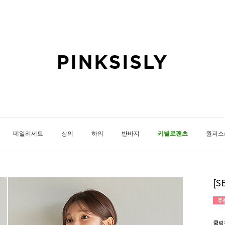
데일리세트
상의
하의
반바지
키별로팬츠
원피스
[
쿨링