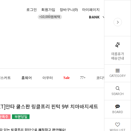
로그인
회원가입
장바구니(
0
)
마이페이지
배송조회
+10,000원혜택
BANK
KR
여름휴가
배송안내
CATEGORY
/스커트
홈웨어
아우터
Sale
77+
코디템
오늘발
SEARCH
SET]만타 쿨스판 링클프리 핀턱 9부 치마바지세트
BOARD
감 있는 링클프리 원단으로 쾌적하고 편안해요!
WISH LIST