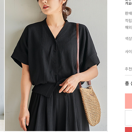
가오
판매
적립
해외
색상
사이
추천
총 