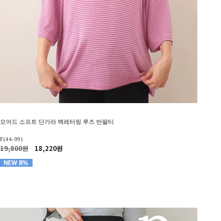
모어드 소프트 단가라 백레터링 루즈 반팔티
F(44-99)
19,800원
18,220원