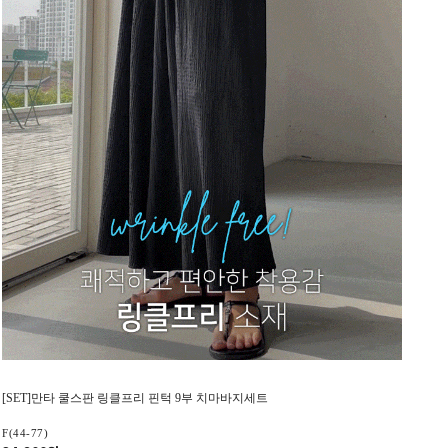
[SET]만타 쿨스판 링클프리 핀턱 9부 치마바지세트
F(44-77)