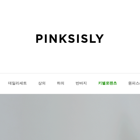
데일리세트
상의
하의
반바지
키별로팬츠
원피스