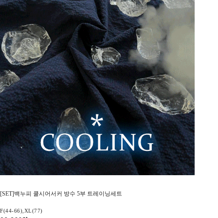
[SET]백누피 쿨시어서커 방수 5부 트레이닝세트
F(44-66),XL(77)