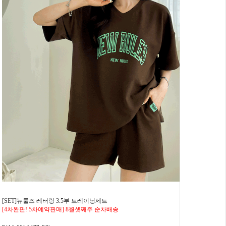
[SET]뉴룰즈 레터링 3.5부 트레이닝세트
[4차완판! 5차예약판매] 8월셋째주 순차배송