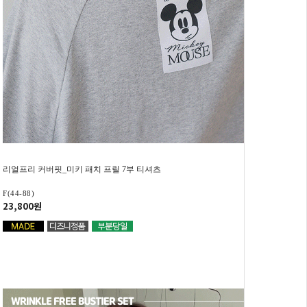
리얼프리 커버핏_미키 패치 프릴 7부 티셔츠
F(44-88)
23,800원