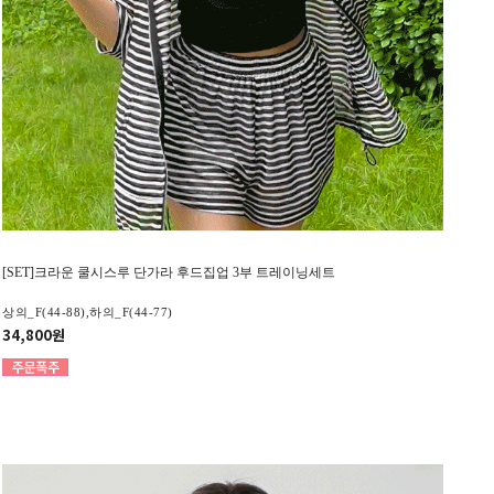
[SET]크라운 쿨시스루 단가라 후드집업 3부 트레이닝세트
상의_F(44-88),하의_F(44-77)
34,800원