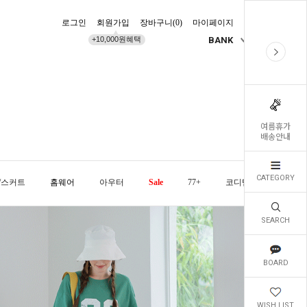
로그인
회원가입
장바구니(
0
)
마이페이지
배송조회
+10,000원혜택
BANK
KR
여름휴가
배송안내
CATEGORY
/스커트
홈웨어
아우터
Sale
77+
코디템
오늘발
SEARCH
BOARD
WISH LIST