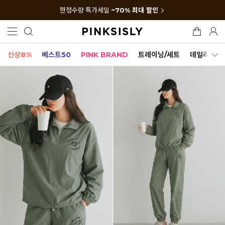
한정수량 특가세일
~70% 최대 할인
신상8%
베스트50
PINK BRAND
트레이닝/세트
데일리세트