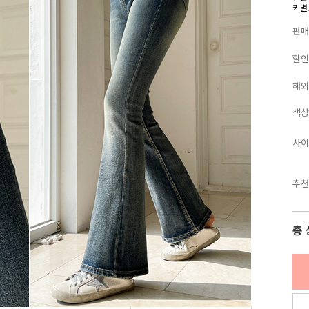
키별
판매
할인
해외
색상
사이
추천
총 