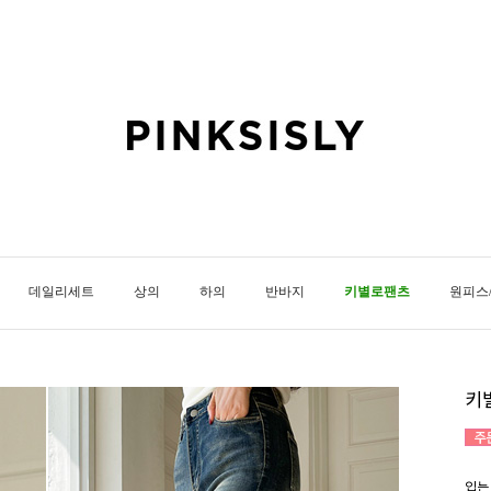
데일리세트
상의
하의
반바지
키별로팬츠
원피스
키
입는