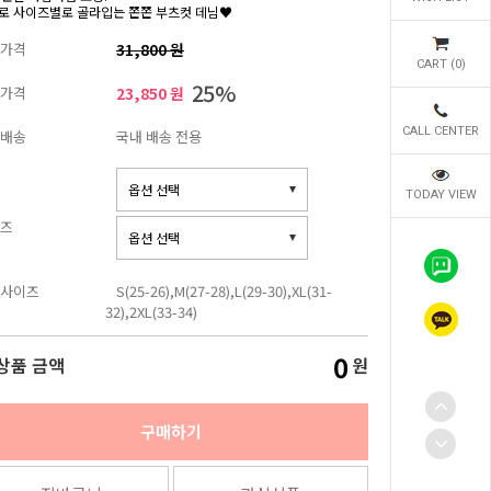
로 사이즈별로 골라입는 쫀쫀 부츠컷 데님♥
가격
31,800 원
CART (
0
)
25%
가격
23,850 원
CALL CENTER
배송
국내 배송 전용
TODAY VIEW
즈
사이즈
S(25-26),M(27-28),L(29-30),XL(31-
32),2XL(33-34)
0
상품 금액
원
구매하기