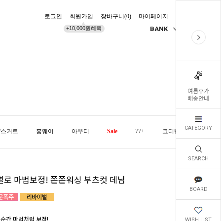
로그인
회원가입
장바구니(
0
)
마이페이지
배송조회
+10,000원혜택
BANK
KR
여름휴가
배송안내
CATEGORY
/스커트
홈웨어
아우터
Sale
77+
코디템
오늘발
SEARCH
별로 마법보정! 쫀쫀워싱 부츠컷 데님
BOARD
 순간 마법처럼 보정!
WISH LIST