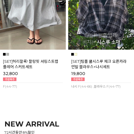
[SET]허리잘록! 찰랑핏 셔링스트랩
[SET]팀플 쿨시스루 체크 오픈카라
플레어 스커트세트
언발 블라우스+나시세트
32,800
19,800
F(44-77)
나시 F(44-66) ,블라우스 F(44-77)
NEW ARRIVAL
72시간동안 8%할인