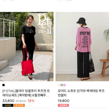
[P.ETAIL]올데이 링클프리 부츠컷 트
모어드 소프트 단가라 백레터링 루즈
레이닝세트 [예약판매] 8월셋째주 순
반팔티
차배송
33,830
15%
19,800
39,800