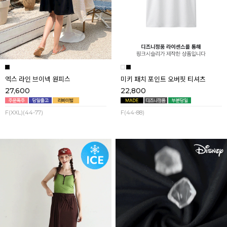
엑스 라인 브이넥 원피스
미키 패치 포인트 오버핏 티셔츠
27,600
22,800
F(XXL)(44-77)
F(44-88)