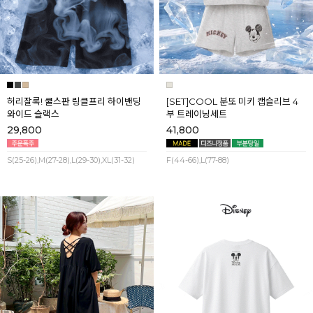
허리잘록! 쿨스판 링클프리 하이밴딩
[SET]COOL 분또 미키 캡슬리브 4
와이드 슬랙스
부 트레이닝세트
29,800
41,800
S(25-26),M(27-28),L(29-30),XL(31-32)
F(44-66),L(77-88)