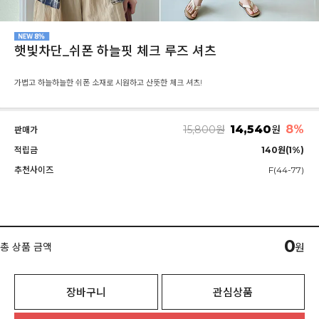
햇빛차단_쉬폰 하늘핏 체크 루즈 셔츠
가볍고 하늘하늘한 쉬폰 소재로 시원하고 산뜻한 체크 셔츠!
14,540
8%
15,800
원
원
판매가
적립금
140원(1%)
추천사이즈
F(44-77)
0
총 상품 금액
원
장바구니
관심상품