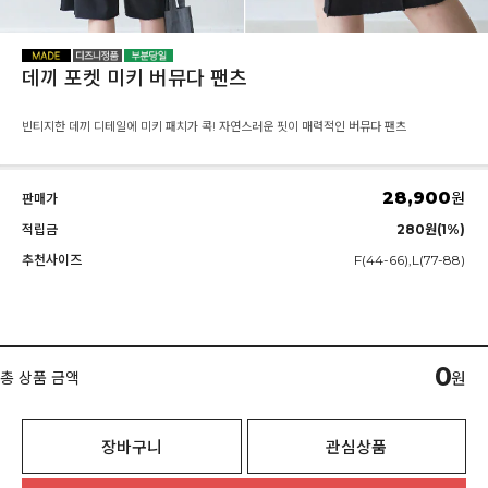
데끼 포켓 미키 버뮤다 팬츠
빈티지한 데끼 디테일에 미키 패치가 콕! 자연스러운 핏이 매력적인 버뮤다 팬츠
28,900
원
판매가
적립금
280원(1%)
추천사이즈
F(44-66),L(77-88)
0
총 상품 금액
원
장바구니
관심상품