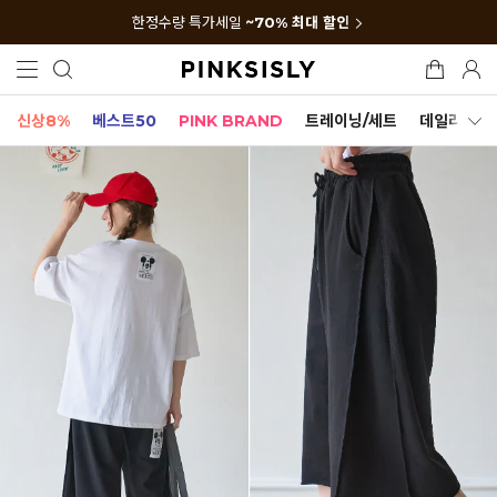
한정수량 특가세일
~70% 최대 할인
신상8%
베스트50
PINK BRAND
트레이닝/세트
데일리세트