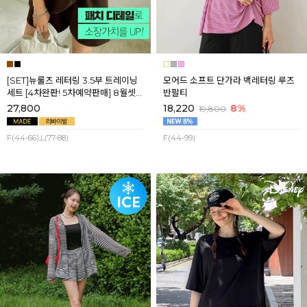
[SET]뉴룰즈 레터링 3.5부 트레이닝
모어드 소프트 단가라 백레터링 루즈
세트 [4차완판! 5차예약판매] 8월셋
반팔티
째주 순차배송
27,800
18,220
8%
19,800
F(44-66),L(77-88)
F(44-99)