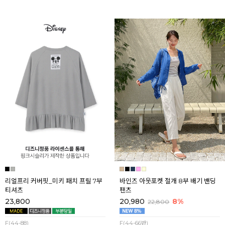
리얼프리 커버핏_미키 패치 프릴 7부
바인즈 아웃포켓 절개 8부 배기 밴딩
티셔츠
팬츠
23,800
20,980
8%
22,800
F(44-88)
F(44-66반)