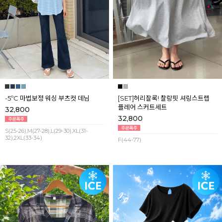
-5ºC 마법보정 워싱 부츠컷 데님
[SET]허리잘록! 찰랑핏 셔링스트랩
플레어 스커트세트
32,800
32,800
S(25-26),M(27-28),L(29-30),XL(31-
32),2XL(33-34)
F(44-77)