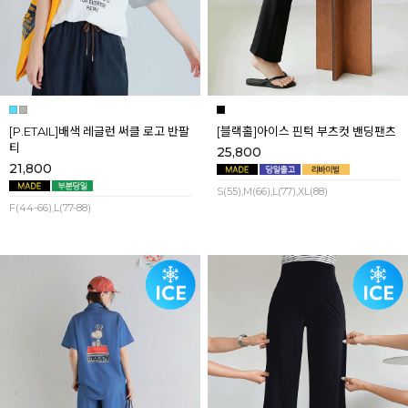
[P.ETAIL]배색 레글런 써클 로고 반팔
[블랙홀]아이스 핀턱 부츠컷 밴딩팬츠
티
25,800
21,800
S(55),M(66),L(77),XL(88)
F(44-66),L(77-88)