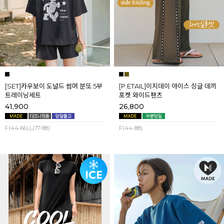
[SET]카우보이 도널드 썸머 분또 5부
[P.ETAIL]이지데이 아이스 싱글 데끼
트레이닝세트
포켓 와이드팬츠
41,900
26,800
F(44-66),L(77-88)
F(44-88)