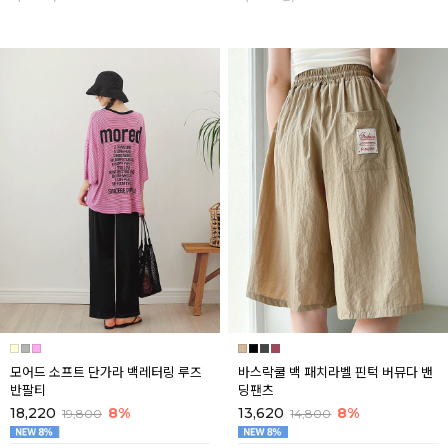
모어드 소프트 단가라 백레터링 루즈
바스락쿨 백 패치라벨 핀턱 버뮤다 밴
반팔티
딩팬츠
18,220
8%
13,620
8%
19,800
14,800