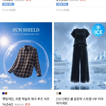
F(44-66반)
F(44-66반)
햇빛차단_쉬폰 하늘핏 체크 루즈 셔츠
[SET]제인 쿨 살랑핏 스트랩 9부 치마
바지세트
14,540
8%
15,800