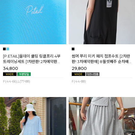
[P.ETAIL]올데이 쿨링 링클프리 4부
썸머 쭈리 미키 패치 점프수트 [2차완
트레이닝세트 [1차완판! 2차예약판매]
판! 3차예약판매] 8월셋째주 순차배
[블랙L] 8월셋째주 순차배송
송
34,800
29,800
F(44-66),L(77-88)
F(44-88)