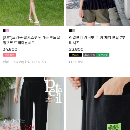
[SET]크라운 쿨시스루 단가라 후드집
리얼프리 커버핏_미키 패치 프릴 7부
업 3부 트레이닝세트
티셔츠
34,800
23,800
상의_F(44-88),하의_F(44-77)
F(44-88)