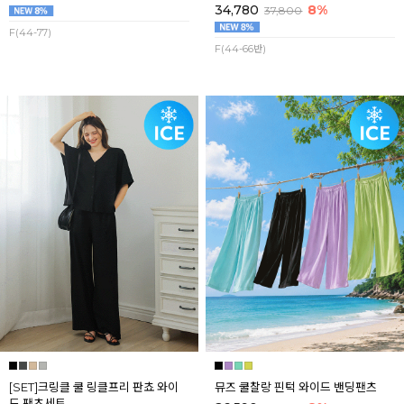
34,780
8%
37,800
F(44-77)
F(44-66반)
[SET]크링클 쿨 링클프리 판쵸 와이
뮤즈 쿨찰랑 핀턱 와이드 밴딩팬츠
드 팬츠세트