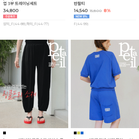
업 3부 트레이닝세트
반팔티
34,800
14,540
8%
15,800
상의_F(44-88),하의_F(44-77)
F(44-99)