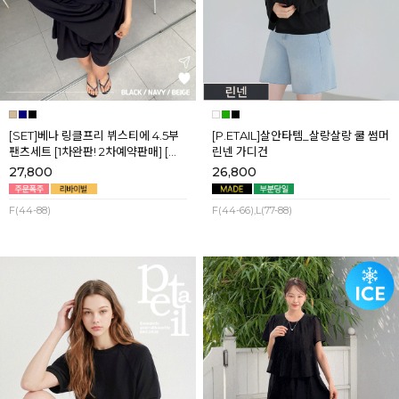
[SET]베나 링클프리 뷔스티에 4.5부
[P.ETAIL]살안타템_살랑살랑 쿨 썸머
팬츠세트 [1차완판! 2차예약판매] [네
린넨 가디건
이비,블랙] 8월셋째주 순차배송
27,800
26,800
F(44-88)
F(44-66),L(77-88)