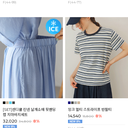
F(44-99)
F(44-77)
[SET]센디쿨 린넨 날개소매 뒷밴딩
잉크 멀티 스트라이프 반팔티
랩 치마바지세트
14,540
8%
15,800
32,020
8%
34,800