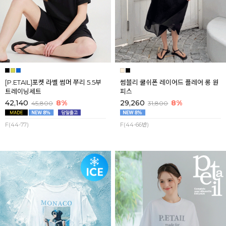
[P.ETAIL]포켓 라벨 썸머 쭈리 5.5부
썸블리 쿨쉬폰 레이어드 플레어 롱 원
트레이닝세트
피스
42,140
8%
29,260
8%
45,800
31,800
F(44-77)
F(44-66반)