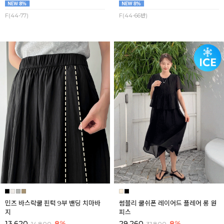
F(44-77)
F(44-66반)
민즈 바스락쿨 핀턱 9부 밴딩 치마바
썸블리 쿨쉬폰 레이어드 플레어 롱 원
지
피스
13,620
8%
29,260
8%
14,800
31,800