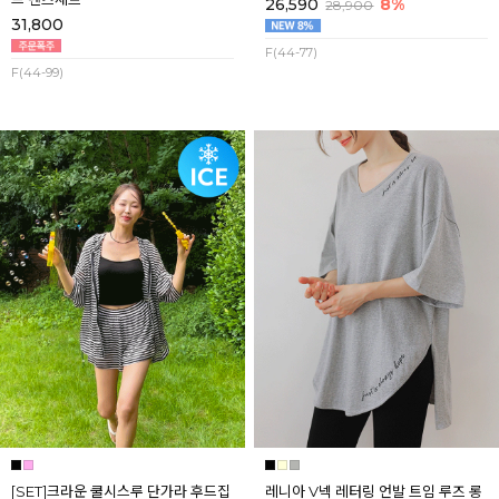
26,590
8%
28,900
31,800
F(44-77)
F(44-99)
[SET]크라운 쿨시스루 단가라 후드집
레니아 V넥 레터링 언발 트임 루즈 롱