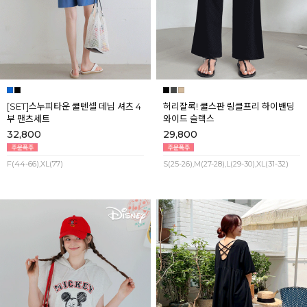
[SET]스누피타운 쿨텐셀 데님 셔츠 4
허리잘록! 쿨스판 링클프리 하이밴딩
부 팬츠세트
와이드 슬랙스
32,800
29,800
F(44-66),XL(77)
S(25-26),M(27-28),L(29-30),XL(31-32)