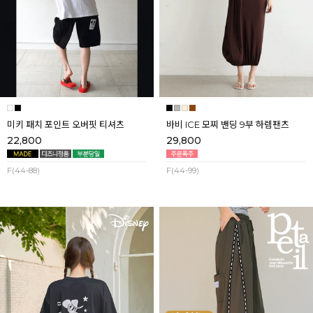
미키 패치 포인트 오버핏 티셔츠
바비 ICE 모찌 밴딩 9부 하렘팬츠
22,800
29,800
F(44-88)
F(44-99)