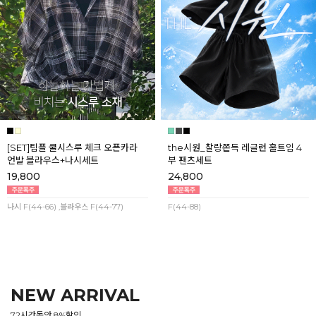
[SET]팀플 쿨시스루 체크 오픈카라
the시원_찰랑쫀득 레글런 홀트임 4
언발 블라우스+나시세트
부 팬츠세트
19,800
24,800
나시 F(44-66) ,블라우스 F(44-77)
F(44-88)
NEW ARRIVAL
72시간동안 8%할인