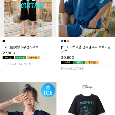
[SET]쿨컷팅 8부팬츠세트
[SET]포켓라벨 맨투맨 4부 트레이닝
세트
27,800
30,800
F(44-66),L(66반-77반)
F(44-66),L(77-88)