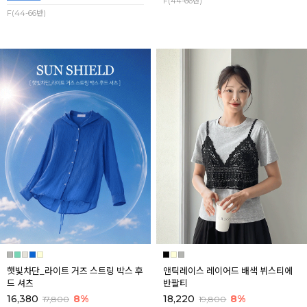
F(44-66반)
F(44-66반)
햇빛차단_라이트 거즈 스트링 박스 후
앤틱레이스 레이어드 배색 뷔스티에
드 셔츠
반팔티
16,380
8%
18,220
8%
17,800
19,800