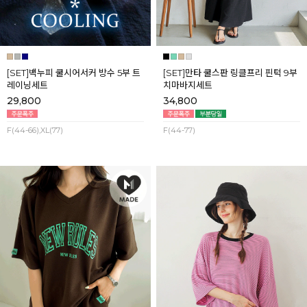
[SET]백누피 쿨시어서커 방수 5부 트
[SET]만타 쿨스판 링클프리 핀턱 9부
레이닝세트
치마바지세트
29,800
34,800
F(44-66),XL(77)
F(44-77)