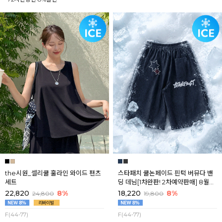
the시원_셀리쿨 훌라인 와이드 팬츠
스타패치 쿨논페이드 핀턱 버뮤다 밴
세트
딩 데님[1차완판! 2차예약판매] 8월셋
째주 순차배송
22,820
8%
18,220
8%
24,800
19,800
F(44-77)
F(44-77)