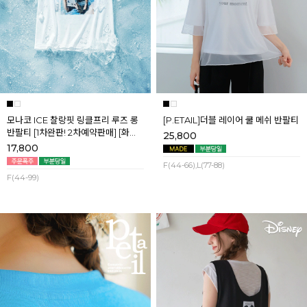
모나코 ICE 찰랑핏 링클프리 루즈 롱
[P.ETAIL]더블 레이어 쿨 메쉬 반팔티
반팔티 [1차완판! 2차예약판매] [화이
25,800
트] 8월첫째주 순차배송
17,800
F(44-66),L(77-88)
F(44-99)