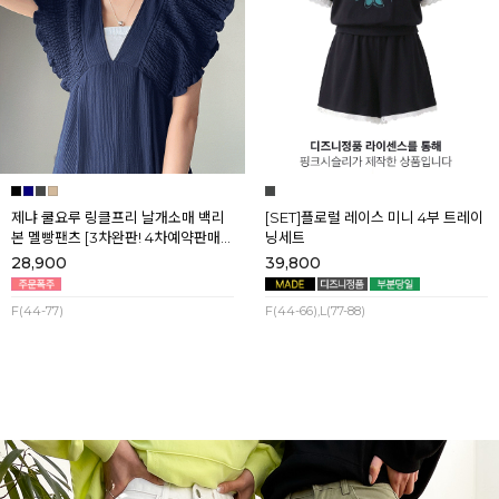
제냐 쿨요루 링클프리 날개소매 백리
[SET]플로럴 레이스 미니 4부 트레이
본 멜빵팬츠 [3차완판! 4차예약판매]
닝세트
[네이비] 8월셋째주 순차배송
28,900
39,800
F(44-77)
F(44-66),L(77-88)