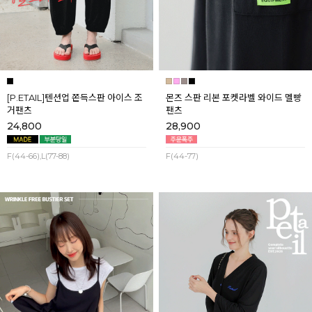
[P.ETAIL]텐션업 쫀득스판 아이스 조
몬즈 스판 리본 포켓라벨 와이드 멜빵
거팬츠
팬츠
24,800
28,900
F(44-66),L(77-88)
F(44-77)