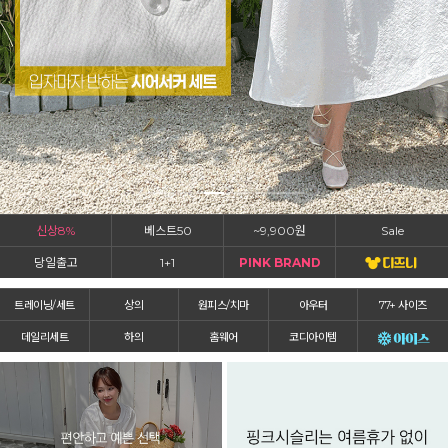
신상8%
베스트50
~9,900원
Sale
당일출고
1+1
PINK BRAND
트레이닝/세트
상의
원피스/치마
아우터
77+ 사이즈
데일리세트
하의
홈웨어
코디아이템