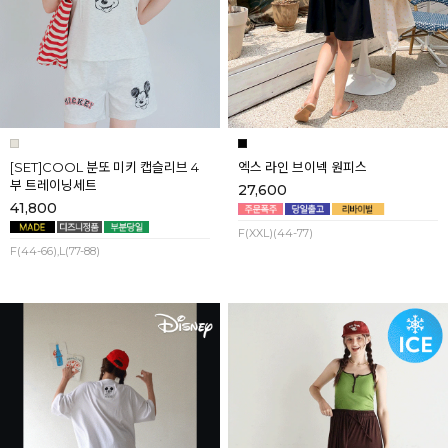
[SET]COOL 분또 미키 캡슬리브 4
엑스 라인 브이넥 원피스
부 트레이닝세트
27,600
41,800
F(XXL)(44-77)
F(44-66),L(77-88)