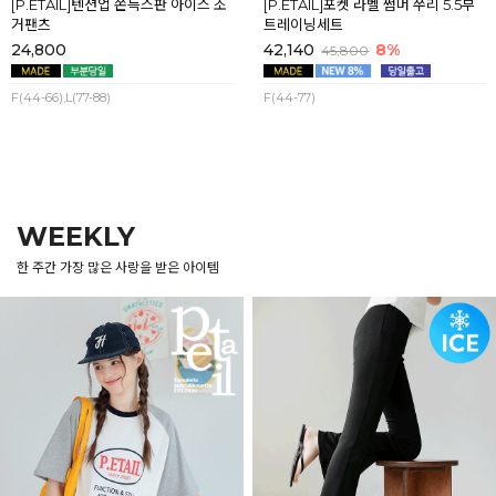
[P.ETAIL]텐션업 쫀득스판 아이스 조
[P.ETAIL]포켓 라벨 썸머 쭈리 5.5부
거팬츠
트레이닝세트
24,800
42,140
8%
45,800
F(44-66),L(77-88)
F(44-77)
WEEKLY
한 주간 가장 많은 사랑을 받은 아이템