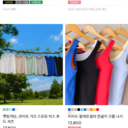
F(44-88)
S(25-26),M(27-28),L(29-30)
햇빛차단_라이트 거즈 스트링 박스 후
비비드 팔레트컬러 잔골지 크롭 나시
드 셔츠
13,800