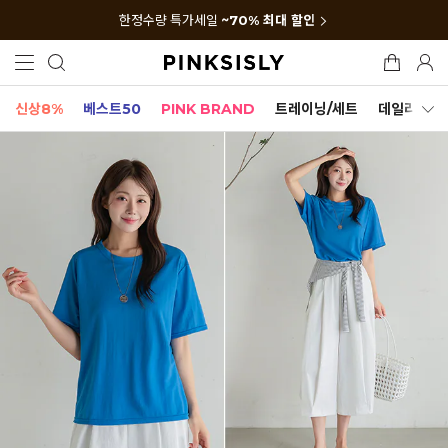
한정수량 특가세일
~70% 최대 할인
신상8%
베스트50
PINK BRAND
트레이닝/세트
데일리세트