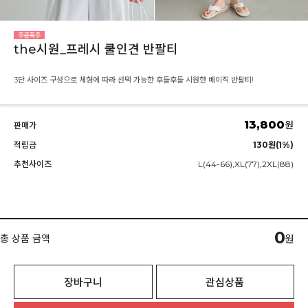
the시원_프레시 쿨인견 반팔티
3단 사이즈 구성으로 체형에 따라 선택 가능한 후들후들 시원한 베이직 반팔티!
13,800
원
판매가
적립금
130원(1%)
추천사이즈
L(44-66),XL(77),2XL(88)
0
총 상품 금액
원
장바구니
관심상품