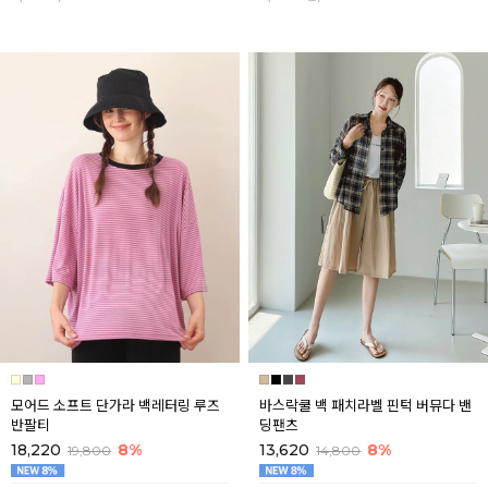
모어드 소프트 단가라 백레터링 루즈
바스락쿨 백 패치라벨 핀턱 버뮤다 밴
반팔티
딩팬츠
18,220
8%
13,620
8%
19,800
14,800