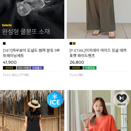
[SET]카우보이 도널드 썸머 분또 5부
[P.ETAIL]이지데이 아이스 싱글 데끼
트레이닝세트
포켓 와이드팬츠
41,900
26,800
F(44-66),L(77-88)
F(44-88)