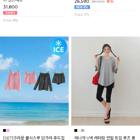
26,590
8%
28,900
31,800
F(44-77)
F(44-99)
[SET]크라운 쿨시스루 단가라 후드집
레니아 V넥 레터링 언발 트임 루즈 롱