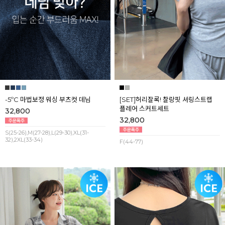
-5ºC 마법보정 워싱 부츠컷 데님
[SET]허리잘록! 찰랑핏 셔링스트랩
플레어 스커트세트
32,800
32,800
S(25-26),M(27-28),L(29-30),XL(31-
32),2XL(33-34)
F(44-77)