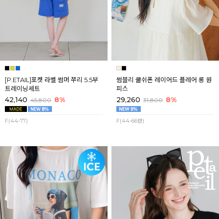
[P.ETAIL]포켓 라벨 썸머 쭈리 5.5부
썸블리 쿨쉬폰 레이어드 플레어 롱 원
트레이닝세트
피스
42,140
8%
29,260
8%
45,800
31,800
F(44-77)
F(44-66반)