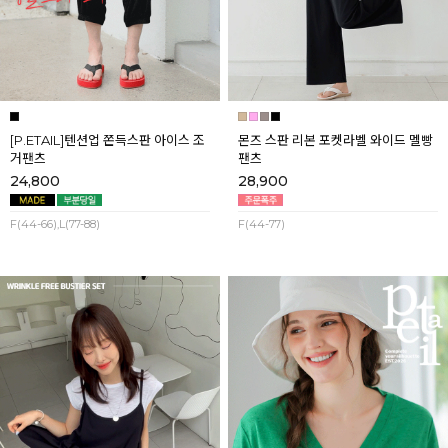
[P.ETAIL]텐션업 쫀득스판 아이스 조
몬즈 스판 리본 포켓라벨 와이드 멜빵
거팬츠
팬츠
24,800
28,900
F(44-66),L(77-88)
F(44-77)