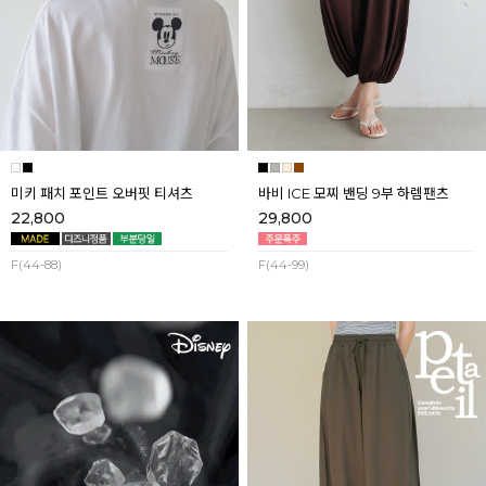
미키 패치 포인트 오버핏 티셔츠
바비 ICE 모찌 밴딩 9부 하렘팬츠
22,800
29,800
F(44-88)
F(44-99)