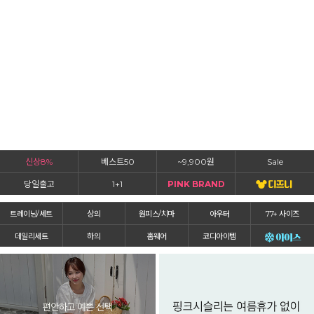
신상8%
베스트50
~9,900원
Sale
당일출고
1+1
PINK BRAND
트레이닝/세트
상의
원피스/치마
아우터
77+ 사이즈
데일리세트
하의
홈웨어
코디아이템