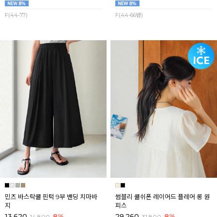
F(44-77)
F(44-66반)
민즈 바스락쿨 핀턱 9부 밴딩 치마바
썸블리 쿨쉬폰 레이어드 플레어 롱 원
지
피스
13,620
8%
29,260
8%
14,800
31,800