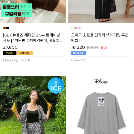
[SET]뉴룰즈 레터링 3.5부 트레이닝
모어드 소프트 단가라 백레터링 루즈
세트 [4차완판! 5차예약판매] 8월셋
반팔티
째주 순차배송
27,800
18,220
8%
19,800
F(44-66),L(77-88)
F(44-99)