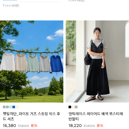
F(44-66반)
F(44-66반)
햇빛차단_라이트 거즈 스트링 박스 후
앤틱레이스 레이어드 배색 뷔스티에
드 셔츠
반팔티
16,380
8%
18,220
8%
17,800
19,800