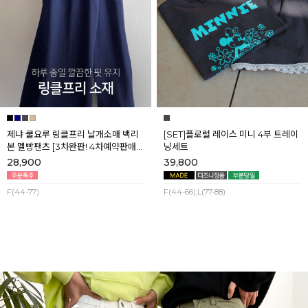
제냐 쿨요루 링클프리 날개소매 백리
[SET]플로럴 레이스 미니 4부 트레이
본 멜빵팬츠 [3차완판! 4차예약판매]
닝세트
[네이비] 8월셋째주 순차배송
28,900
39,800
F(44-77)
F(44-66),L(77-88)