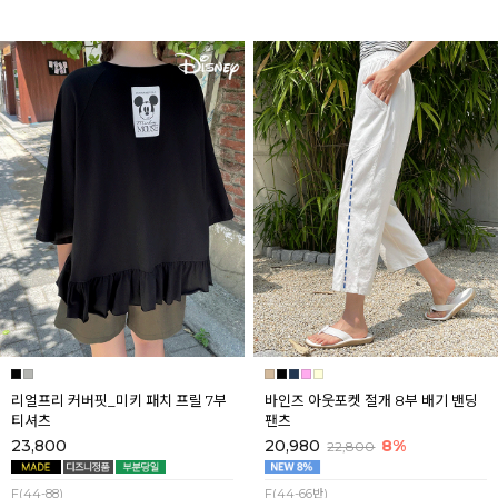
리얼프리 커버핏_미키 패치 프릴 7부
바인즈 아웃포켓 절개 8부 배기 밴딩
티셔츠
팬츠
23,800
20,980
8%
22,800
F(44-88)
F(44-66반)