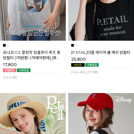
모나코 ICE 찰랑핏 링클프리 루즈 롱
[P.ETAIL]더블 레이어 쿨 메쉬 반팔티
반팔티 [1차완판! 2차예약판매] [화이
25,800
트] 8월첫째주 순차배송
17,800
F(44-66),L(77-88)
F(44-99)