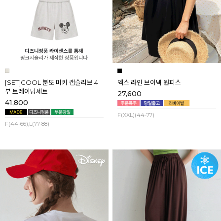
[SET]COOL 분또 미키 캡슬리브 4
엑스 라인 브이넥 원피스
부 트레이닝세트
27,600
41,800
F(XXL)(44-77)
F(44-66),L(77-88)