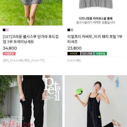
[SET]크라운 쿨시스루 단가라 후드집
리얼프리 커버핏_미키 패치 프릴 7부
업 3부 트레이닝세트
티셔츠
34,800
23,800
상의_F(44-88),하의_F(44-77)
F(44-88)