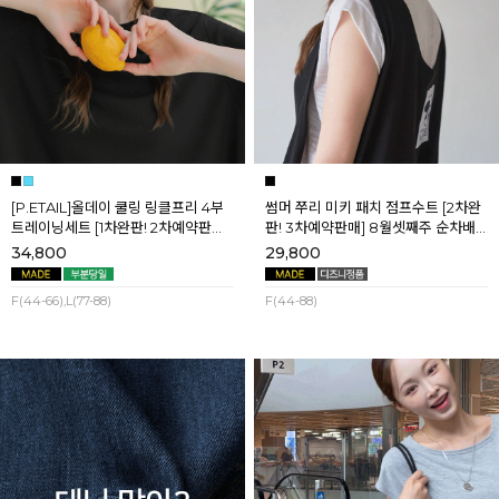
[P.ETAIL]올데이 쿨링 링클프리 4부
썸머 쭈리 미키 패치 점프수트 [2차완
트레이닝세트 [1차완판! 2차예약판매]
판! 3차예약판매] 8월셋째주 순차배
[블랙L] 8월셋째주 순차배송
송
34,800
29,800
F(44-66),L(77-88)
F(44-88)