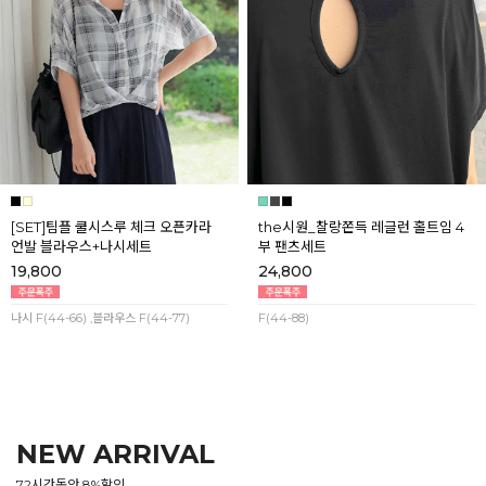
[SET]팀플 쿨시스루 체크 오픈카라
the시원_찰랑쫀득 레글런 홀트임 4
언발 블라우스+나시세트
부 팬츠세트
19,800
24,800
나시 F(44-66) ,블라우스 F(44-77)
F(44-88)
NEW ARRIVAL
72시간동안 8%할인