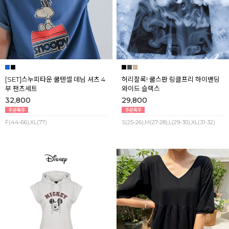
[SET]스누피타운 쿨텐셀 데님 셔츠 4
허리잘록! 쿨스판 링클프리 하이밴딩
부 팬츠세트
와이드 슬랙스
32,800
29,800
F(44-66),XL(77)
S(25-26),M(27-28),L(29-30),XL(31-32)