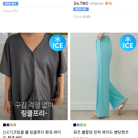
34,780
8%
37,800
F(44-77)
F(44-66반)
[SET]크링클 쿨 링클프리 판쵸 와이
뮤즈 쿨찰랑 핀턱 와이드 밴딩팬츠
드 팬츠세트