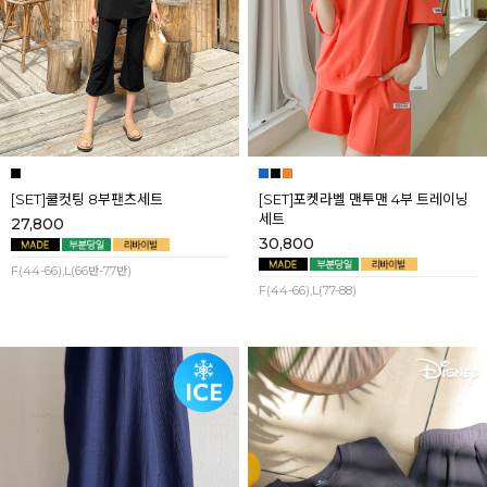
[SET]쿨컷팅 8부팬츠세트
[SET]포켓라벨 맨투맨 4부 트레이닝
세트
27,800
30,800
F(44-66),L(66반-77반)
F(44-66),L(77-88)