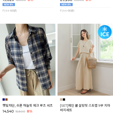
F(44-66반)
F(44-66반)
햇빛차단_쉬폰 하늘핏 체크 루즈 셔츠
[SET]제인 쿨 살랑핏 스트랩 9부 치마
바지세트
14,540
8%
15,800