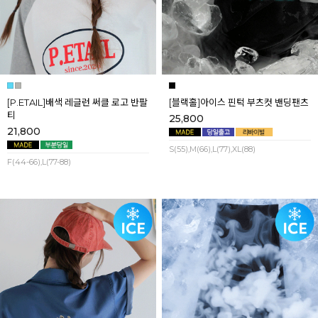
[P.ETAIL]배색 레글런 써클 로고 반팔
[블랙홀]아이스 핀턱 부츠컷 밴딩팬츠
티
25,800
21,800
S(55),M(66),L(77),XL(88)
F(44-66),L(77-88)