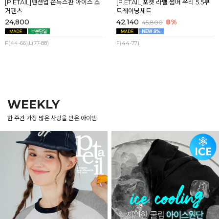
[P.ETAIL]텐션업 쫀득스판 아이스 조
[P.ETAIL]포켓 라벨 썸머 쭈리 5.5부
거팬츠
트레이닝세트
24,800
42,140
8%
45,800
F(44-66),L(77-88)
F(44-77)
WEEKLY
한 주간 가장 많은 사랑을 받은 아이템