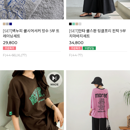
[SET]백누피 쿨시어서커 방수 5부 트
[SET]만타 쿨스판 링클프리 핀턱 9부
레이닝세트
치마바지세트
29,800
34,800
F(44-66),XL(77)
F(44-77)