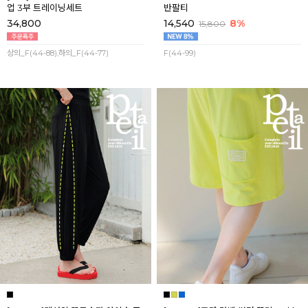
업 3부 트레이닝세트
반팔티
34,800
14,540
8%
15,800
상의_F(44-88),하의_F(44-77)
F(44-99)