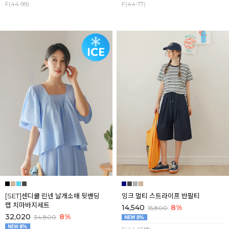
F(44-99)
F(44-77)
[SET]센디쿨 린넨 날개소매 뒷밴딩
잉크 멀티 스트라이프 반팔티
랩 치마바지세트
14,540
8%
15,800
32,020
8%
34,800