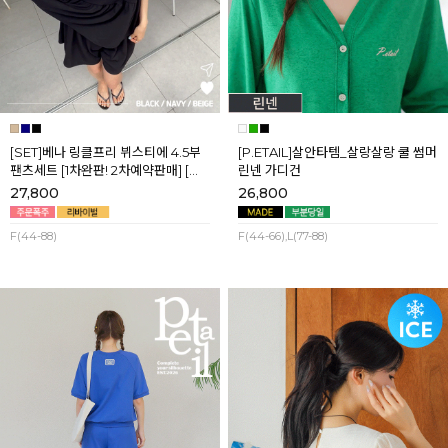
[SET]베나 링클프리 뷔스티에 4.5부
[P.ETAIL]살안타템_살랑살랑 쿨 썸머
팬츠세트 [1차완판! 2차예약판매] [네
린넨 가디건
이비,블랙] 8월셋째주 순차배송
27,800
26,800
F(44-88)
F(44-66),L(77-88)