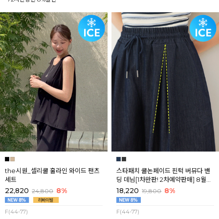
the시원_셀리쿨 훌라인 와이드 팬츠
스타패치 쿨논페이드 핀턱 버뮤다 밴
세트
딩 데님[1차완판! 2차예약판매] 8월셋
째주 순차배송
22,820
8%
18,220
8%
24,800
19,800
F(44-77)
F(44-77)