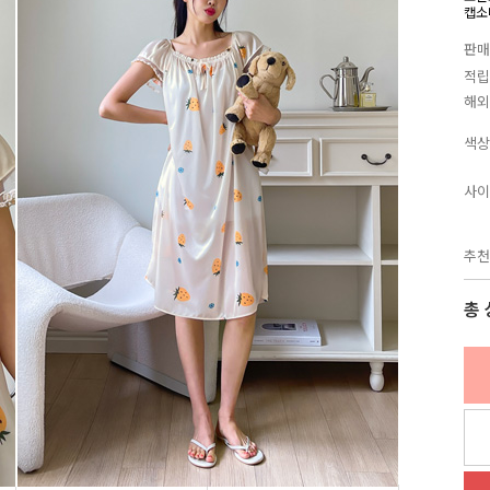
캡소
판매
적립
해외
색상
사이
추천
총 