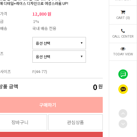
매 디테일+레이스 디자인으로 여성스러움 UP!
가격
12,800 원
CART (
0
)
금
1%
배송
국내 배송 전용
CALL CENTER
즈
TODAY VIEW
사이즈
F(44-77)
0
상품 금액
원
구매하기
장바구니
관심상품