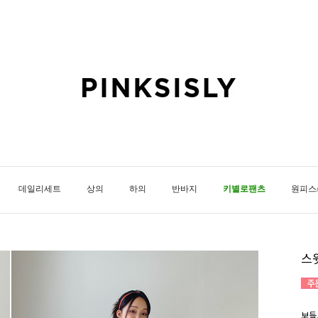
데일리세트
상의
하의
반바지
키별로팬츠
원피스
스
보들