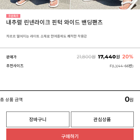
내추럴 린넨라이크 핀턱 와이드 밴딩팬츠
차르르 떨어지는 라이트 소재로 한여름에도 쾌적한 착용감
17,440
20%
21,800
원
원
판매가
추천사이즈
F(L)(44-66반)
0
총 상품 금액
원
장바구니
관심상품
구매하기