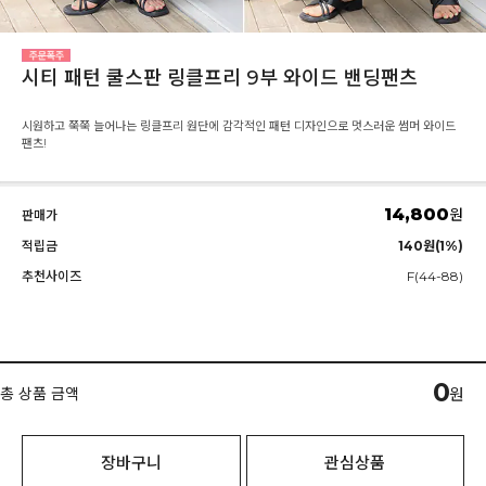
시티 패턴 쿨스판 링클프리 9부 와이드 밴딩팬츠
시원하고 쭉쭉 늘어나는 링클프리 원단에 감각적인 패턴 디자인으로 멋스러운 썸머 와이드
팬츠!
14,800
원
판매가
적립금
140원(1%)
추천사이즈
F(44-88)
0
총 상품 금액
원
장바구니
관심상품