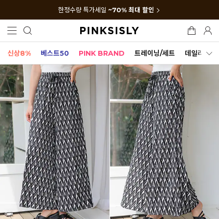
한정수량 특가세일
~70% 최대 할인
신상8%
베스트50
PINK BRAND
트레이닝/세트
데일리세트