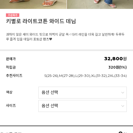
키별로 라이트코튼 와이드 데님
과하지 않은 세미 와이드 핏으로 허벅지 군살 쏙-! 다리 라인을 더욱 길고 날씬하게! 두루두
루 즐겨 입을 데일리 포토샵 팬츠♥
32,800
원
판매가
적립금
320원(1%)
추천사이즈
S(25-26),M(27-28),L(29-30),XL(31-32),2XL(33-34)
색상
사이즈