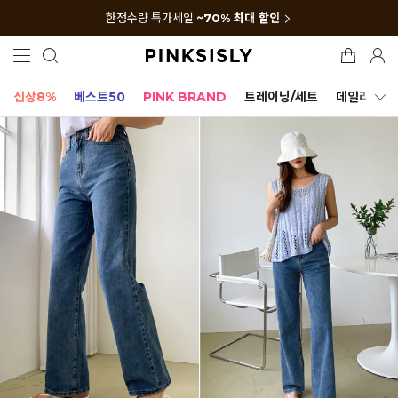
한정수량 특가세일
~70% 최대 할인
신상8%
베스트50
PINK BRAND
트레이닝/세트
데일리세트