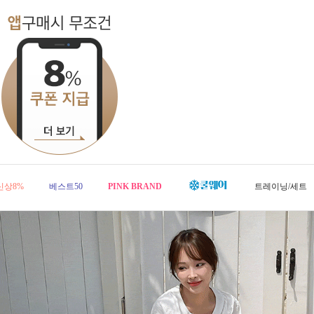
신상8%
베스트50
PINK BRAND
트레이닝/세트