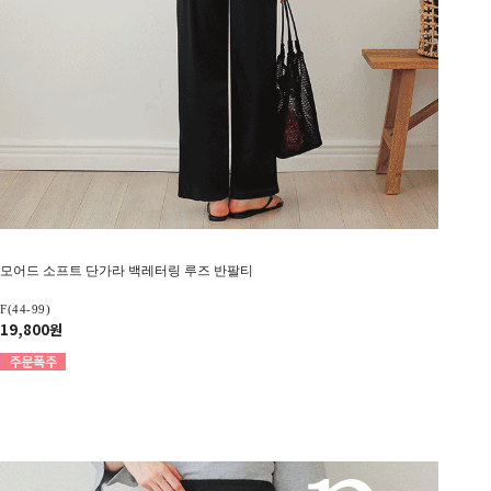
모어드 소프트 단가라 백레터링 루즈 반팔티
F(44-99)
19,800원