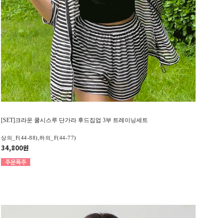
[SET]크라운 쿨시스루 단가라 후드집업 3부 트레이닝세트
상의_F(44-88),하의_F(44-77)
34,800원