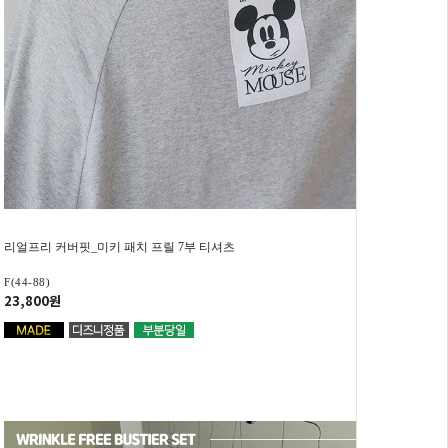
리얼프리 커버핏_미키 패치 프릴 7부 티셔츠
F(44-88)
23,800원