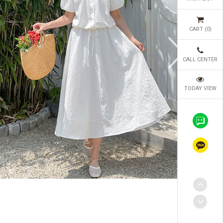
CART (
0
)
CALL CENTER
TODAY VIEW