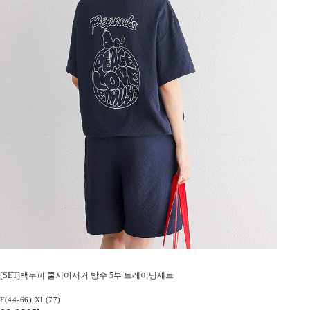
[SET]백누피 쿨시어서커 방수 5부 트레이닝세트
F(44-66),XL(77)