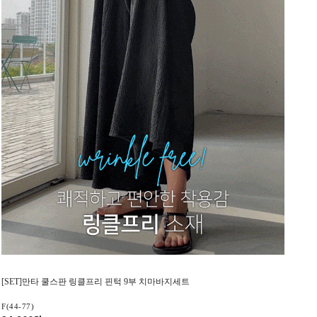
[SET]만타 쿨스판 링클프리 핀턱 9부 치마바지세트
F(44-77)