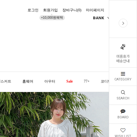
로그인
회원가입
장바구니(
0
)
마이페이지
배송조회
+10,000원혜택
BANK
KR
여름휴가
배송안내
CATEGORY
/스커트
홈웨어
아우터
Sale
77+
코디템
오늘발
SEARCH
BOARD
WISH LIST