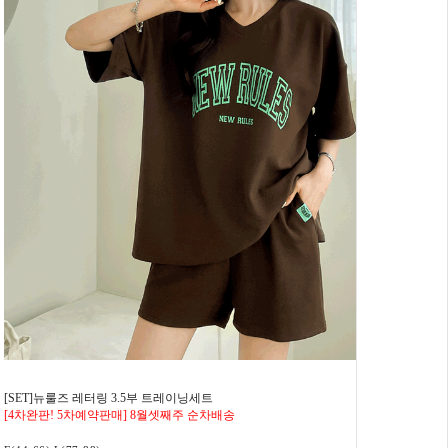
[SET]뉴룰즈 레터링 3.5부 트레이닝세트
[4차완판! 5차예약판매] 8월셋째주 순차배송