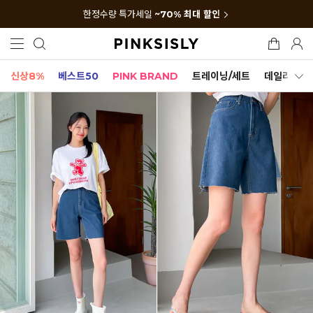
한정수량 특가세일
~70% 최대 할인
신상8%
베스트50
PINK BRAND
트레이닝/세트
데일리세트