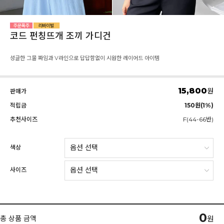
코드 펀칭뜨개 조끼 가디건
성글한 그물 짜임과 V라인으로 답답함없이 시원한 레이어드 아이템
15,800
원
판매가
적립금
150원(1%)
추천사이즈
F(44-66반)
색상
사이즈
0
총 상품 금액
원