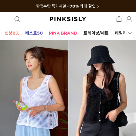
한정수량 특가세일
~70% 최대 할인
신상8%
베스트50
PINK BRAND
트레이닝/세트
데일리세트