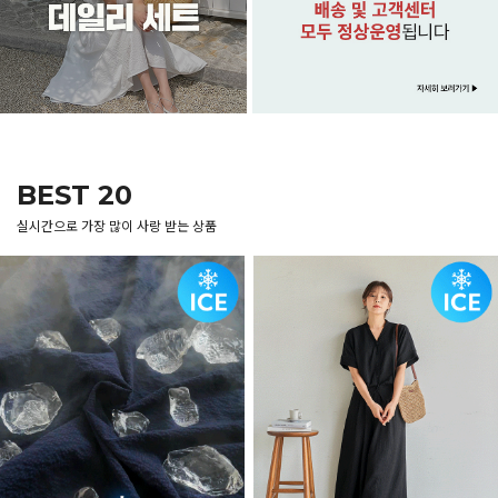
BEST 20
실시간으로 가장 많이 사랑 받는 상품