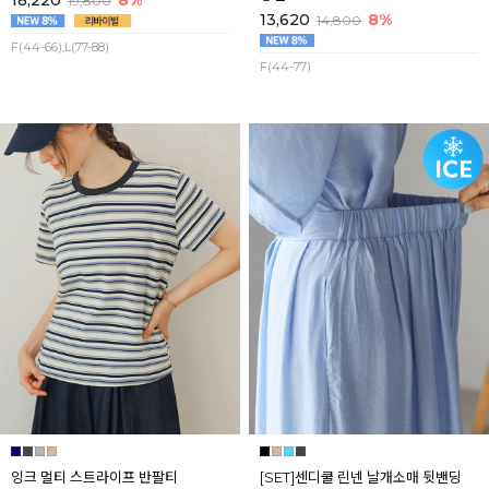
18,220
8%
19,800
13,620
8%
14,800
F(44-66),L(77-88)
F(44-77)
잉크 멀티 스트라이프 반팔티
[SET]센디쿨 린넨 날개소매 뒷밴딩