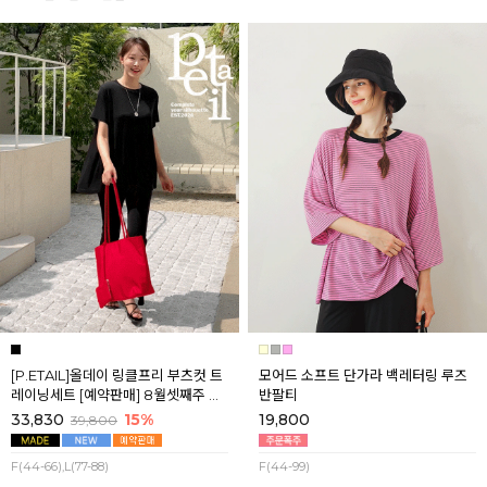
[P.ETAIL]올데이 링클프리 부츠컷 트
모어드 소프트 단가라 백레터링 루즈
레이닝세트 [예약판매] 8월셋째주 순
반팔티
차배송
33,830
15%
19,800
39,800
F(44-66),L(77-88)
F(44-99)