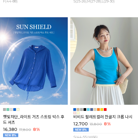
F(44-88)
S(25-26),M(27-28),L(29-30)
햇빛차단_라이트 거즈 스트링 박스 후
비비드 팔레트컬러 잔골지 크롭 나시
드 셔츠
12,700
8%
13,800
16,380
8%
17,800
S(44-55),M(66)