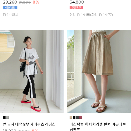
29,260
8%
34,800
31,800
F(44-66반)
상의_F(44-88),하의_F(44-77)
썬 골지 배색 8부 세미부츠 레깅스
바스락쿨 백 패치라벨 핀턱 버뮤다 밴
딩팬츠