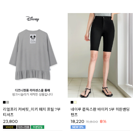
리얼프리 커버핏_미키 패치 프릴 7부
네이루 쫀득스판 바이커 5부 히든밴딩
티셔츠
팬츠
23,800
18,220
8%
19,800