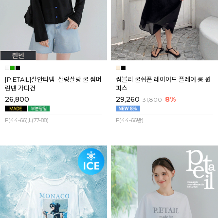
[P.ETAIL]살안타템_살랑살랑 쿨 썸머
썸블리 쿨쉬폰 레이어드 플레어 롱 원
린넨 가디건
피스
26,800
29,260
8%
31,800
F(44-66),L(77-88)
F(44-66반)