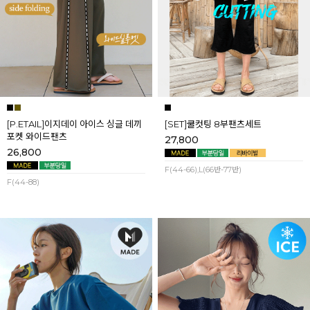
[P.ETAIL]이지데이 아이스 싱글 데끼
[SET]쿨컷팅 8부팬츠세트
포켓 와이드팬츠
27,800
26,800
F(44-66),L(66반-77반)
F(44-88)