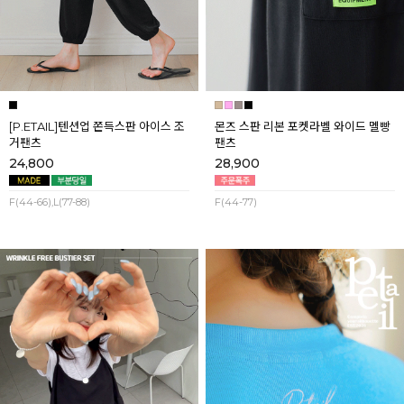
[P.ETAIL]텐션업 쫀득스판 아이스 조
몬즈 스판 리본 포켓라벨 와이드 멜빵
거팬츠
팬츠
24,800
28,900
F(44-66),L(77-88)
F(44-77)