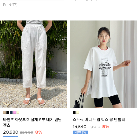
F(44-77)
바인즈 아웃포켓 절개 8부 배기 밴딩
스트릿 머니 트임 박스 롱 반팔티
팬츠
14,540
8%
15,800
20,980
8%
22,800