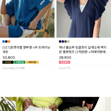
[SET]포켓라벨 맨투맨 4부 트레이닝
제냐 쿨요루 링클프리 날개소매 백리
세트
본 멜빵팬츠 [3차완판! 4차예약판매]
[네이비] 8월셋째주 순차배송
30,800
28,900
F(44-66),L(77-88)
F(44-77)