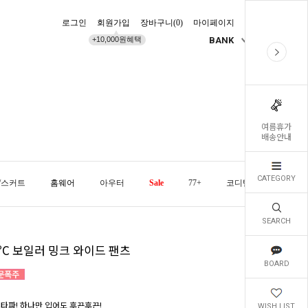
로그인
회원가입
장바구니(
0
)
마이페이지
배송조회
+10,000원혜택
BANK
KR
여름휴가
배송안내
CATEGORY
/스커트
홈웨어
아우터
Sale
77+
코디템
오늘발
SEARCH
ºC 보일러 밍크 와이드 팬츠
BOARD
 타파! 하나만 입어도 후끈후끈!
WISH LIST