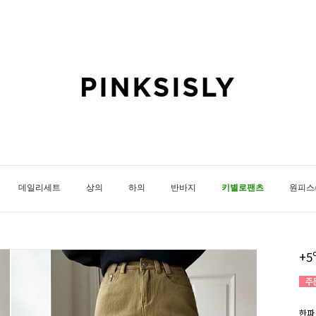
데일리세트
상의
하의
반바지
키별로팬츠
원피스
+5
한파