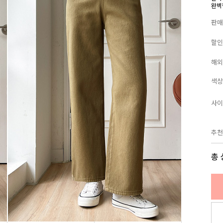
완벽
판매
할인
해외
색상
사이
추천
총 