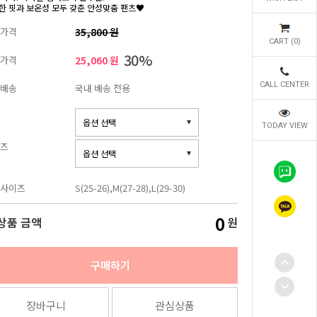
한 핏과 보온성 모두 갖춘 안성맞춤 팬츠♥
가격
35,800 원
CART (
0
)
30%
가격
25,060 원
CALL CENTER
배송
국내 배송 전용
TODAY VIEW
즈
사이즈
S(25-26),M(27-28),L(29-30)
0
상품 금액
원
구매하기
장바구니
관심상품