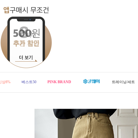
신상8%
베스트50
PINK BRAND
트레이닝/세트