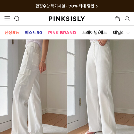
한정수량 특가세일
~70% 최대 할인
신상8%
베스트50
PINK BRAND
트레이닝/세트
데일리세트