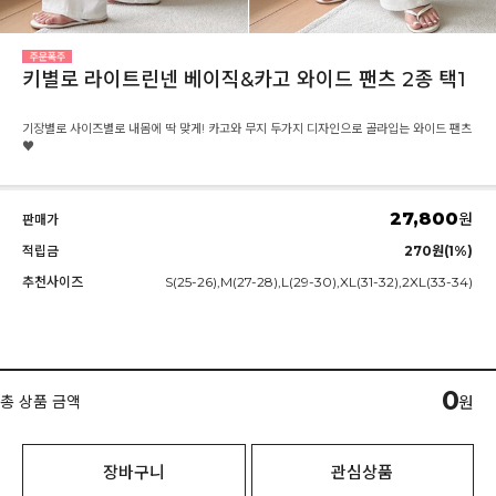
키별로 라이트린넨 베이직&카고 와이드 팬츠 2종 택1
기장별로 사이즈별로 내몸에 딱 맞게! 카고와 무지 두가지 디자인으로 골라입는 와이드 팬츠
♥
27,800
원
판매가
적립금
270원(1%)
추천사이즈
S(25-26),M(27-28),L(29-30),XL(31-32),2XL(33-34)
0
총 상품 금액
원
장바구니
관심상품