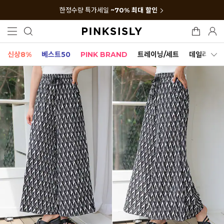
한정수량 특가세일
~70% 최대 할인
신상8%
베스트50
PINK BRAND
트레이닝/세트
데일리세트