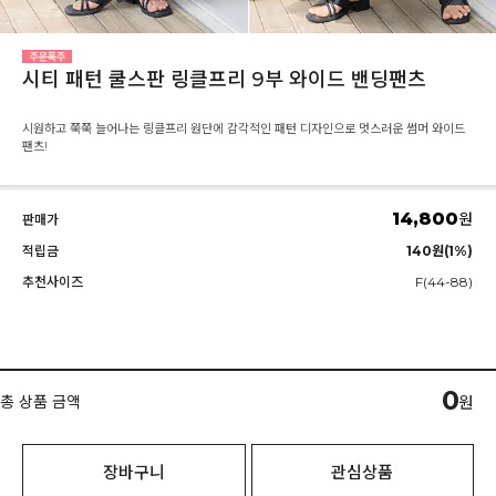
시티 패턴 쿨스판 링클프리 9부 와이드 밴딩팬츠
시원하고 쭉쭉 늘어나는 링클프리 원단에 감각적인 패턴 디자인으로 멋스러운 썸머 와이드
팬츠!
14,800
원
판매가
적립금
140원(1%)
추천사이즈
F(44-88)
0
총 상품 금액
원
장바구니
관심상품