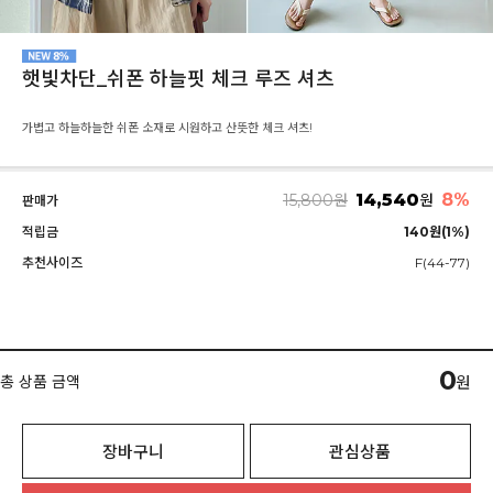
햇빛차단_쉬폰 하늘핏 체크 루즈 셔츠
가볍고 하늘하늘한 쉬폰 소재로 시원하고 산뜻한 체크 셔츠!
14,540
8%
15,800
원
원
판매가
적립금
140원(1%)
추천사이즈
F(44-77)
0
총 상품 금액
원
장바구니
관심상품