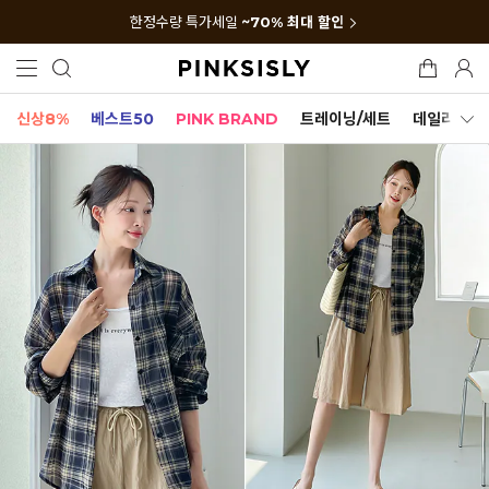
한정수량 특가세일
~70% 최대 할인
신상8%
베스트50
PINK BRAND
트레이닝/세트
데일리세트