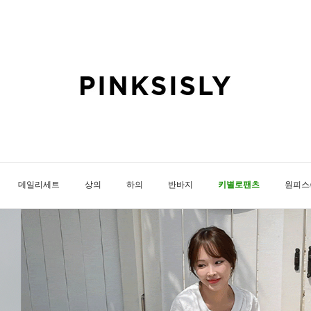
데일리세트
상의
하의
반바지
키별로팬츠
원피스