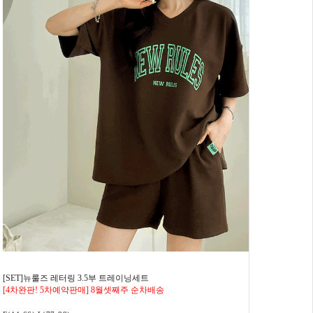
[SET]뉴룰즈 레터링 3.5부 트레이닝세트
[4차완판! 5차예약판매] 8월셋째주 순차배송