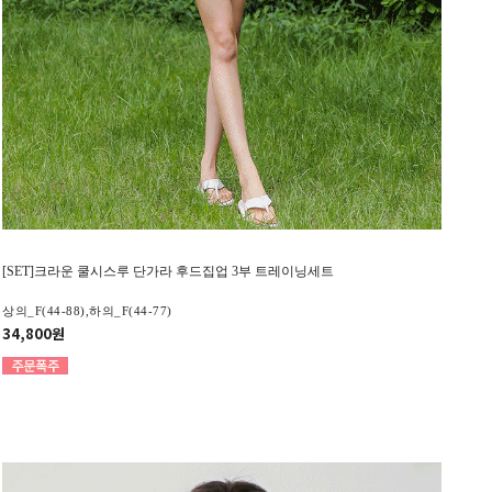
[SET]크라운 쿨시스루 단가라 후드집업 3부 트레이닝세트
상의_F(44-88),하의_F(44-77)
34,800원