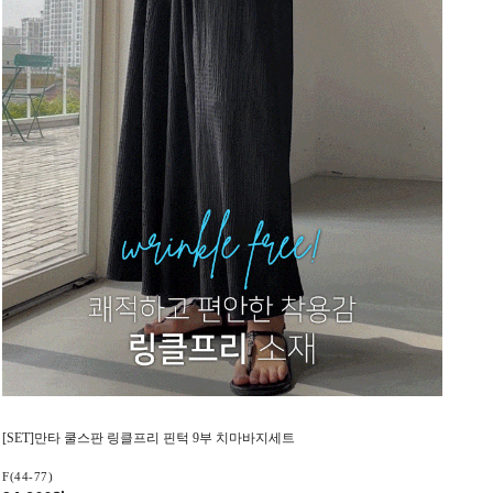
[SET]만타 쿨스판 링클프리 핀턱 9부 치마바지세트
F(44-77)