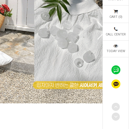
CART (
0
)
CALL CENTER
TODAY VIEW