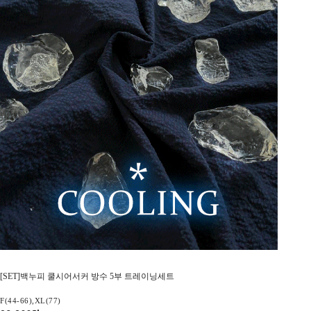
[SET]백누피 쿨시어서커 방수 5부 트레이닝세트
F(44-66),XL(77)