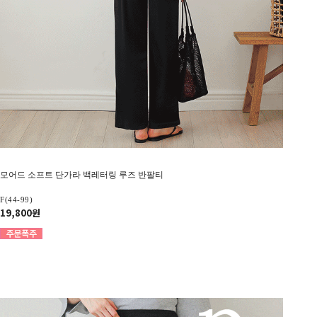
모어드 소프트 단가라 백레터링 루즈 반팔티
F(44-99)
19,800원