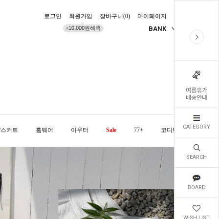
로그인
회원가입
장바구니(
0
)
마이페이지
배송조회
+10,000원혜택
BANK
KR
여름휴가
배송안내
CATEGORY
/스커트
홈웨어
아우터
Sale
77+
코디템
오늘발
SEARCH
BOARD
WISH LIST