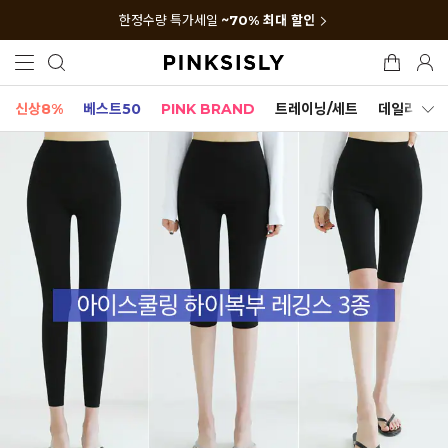
한정수량 특가세일
~70% 최대 할인
신상8%
베스트50
PINK BRAND
트레이닝/세트
데일리세트