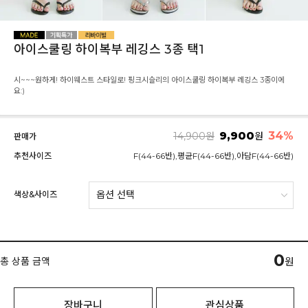
아이스쿨링 하이복부 레깅스 3종 택1
시~~~원하게! 하이웨스트 스타일로! 핑크시슬리의 아이스쿨링 하이복부 레깅스 3종이에
요:)
9,900
34
%
14,900
원
원
판매가
추천사이즈
F(44-66반),평균F(44-66반),아담F(44-66반)
색상&사이즈
0
총 상품 금액
원
장바구니
관심상품