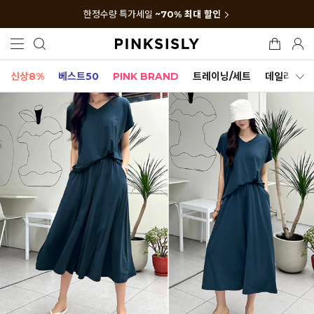
한정수량 특가세일
~70% 최대 할인
신상8%
베스트50
PINK BRAND
트레이닝/세트
데일리세트