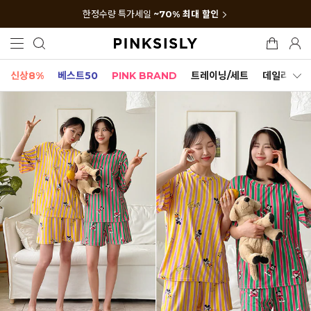
한정수량 특가세일
~70% 최대 할인
신상8%
베스트50
PINK BRAND
트레이닝/세트
데일리세트