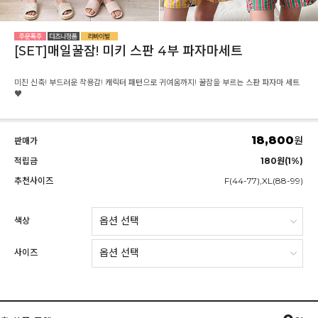
[SET]매일꿀잠! 미키 스판 4부 파자마세트
미친 신축! 부드러운 착용감! 캐릭터 패턴으로 귀여움까지! 꿀잠을 부르는 스판 파자마 세트
♥
18,800
원
판매가
적립금
180원(1%)
추천사이즈
F(44-77),XL(88-99)
색상
사이즈