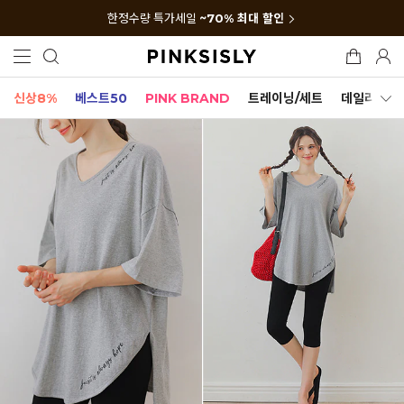
한정수량 특가세일
~70% 최대 할인
신상8%
베스트50
PINK BRAND
트레이닝/세트
데일리세트