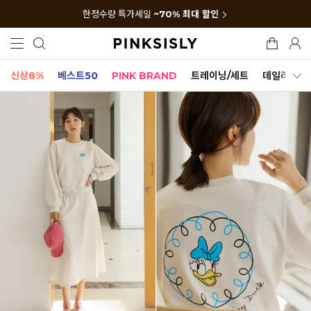
한정수량 특가세일
~70% 최대 할인
신상8%
베스트50
PINK BRAND
트레이닝/세트
데일리세트