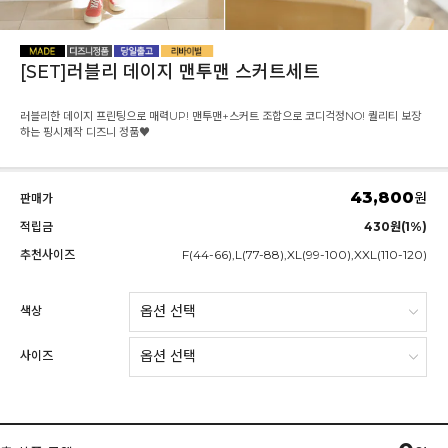
[SET]러블리 데이지 맨투맨 스커트세트
러블리한 데이지 프린팅으로 매력UP! 맨투맨+스커트 조합으로 코디걱정NO! 퀄리티 보장
하는 핑시제작 디즈니 정품♥
43,800
원
판매가
적립금
430원(1%)
추천사이즈
F(44-66),L(77-88),XL(99-100),XXL(110-120)
색상
사이즈