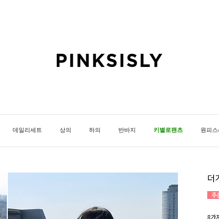
데일리세트
상의
하의
반바지
키별로팬츠
원피스
더
8가