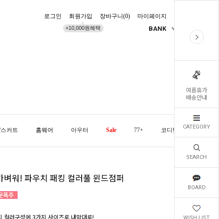
로그인
회원가입
장바구니(
0
)
마이페이지
배송조회
+10,000원혜택
BANK
KR
여름휴가
배송안내
CATEGORY
/스커트
홈웨어
아우터
Sale
77+
코디템
오늘발
SEARCH
가벼워! 파우치 패킹 컬러풀 윈드점퍼
BOARD
지 컬러구성에 3가지 사이즈로 내맘대로!
WISH LIST