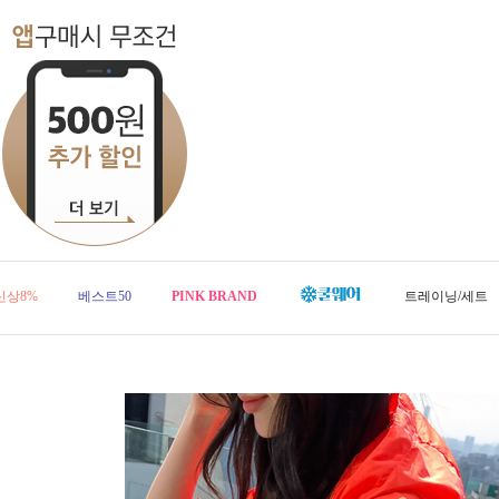
신상8%
베스트50
PINK BRAND
트레이닝/세트