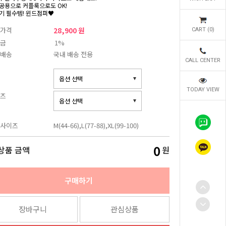
공용으로 커플룩으로도 OK!
기 필수템! 윈드점퍼♥
가격
28,900 원
CART (
0
)
금
1%
배송
국내 배송 전용
CALL CENTER
TODAY VIEW
즈
사이즈
M(44-66),L(77-88),XL(99-100)
0
상품 금액
원
구매하기
장바구니
관심상품