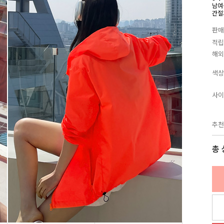
남여
간절
판매
적립
해외
색상
사이
추천
총 