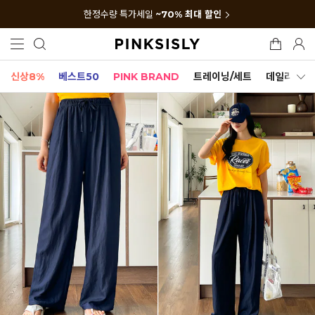
한정수량 특가세일
~70% 최대 할인
신상8%
베스트50
PINK BRAND
트레이닝/세트
데일리세트