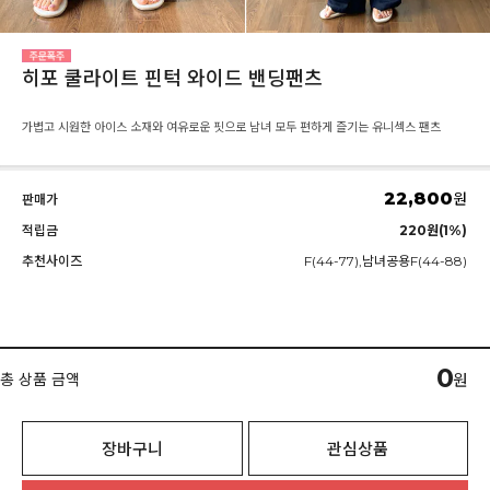
히포 쿨라이트 핀턱 와이드 밴딩팬츠
가볍고 시원한 아이스 소재와 여유로운 핏으로 남녀 모두 편하게 즐기는 유니섹스 팬츠
22,800
원
판매가
적립금
220원(1%)
추천사이즈
F(44-77),남녀공용F(44-88)
0
총 상품 금액
원
장바구니
관심상품