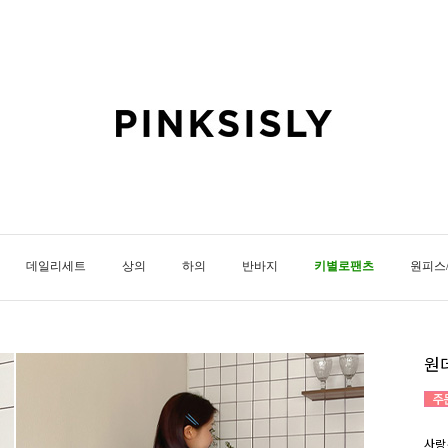
데일리세트
상의
하의
반바지
키별로팬츠
원피스
원
사랑