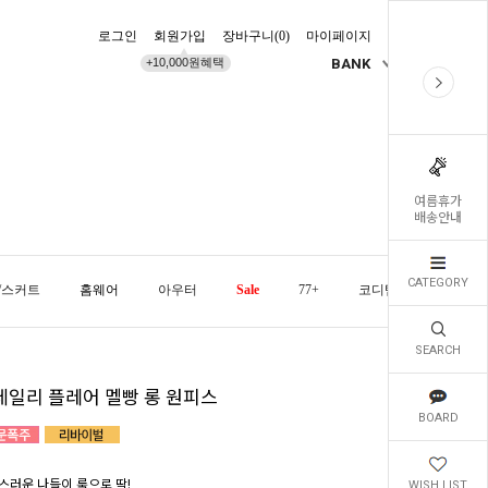
로그인
회원가입
장바구니(
0
)
마이페이지
배송조회
+10,000원혜택
BANK
KR
여름휴가
배송안내
CATEGORY
/스커트
홈웨어
아우터
Sale
77+
코디템
오늘발
SEARCH
데일리 플레어 멜빵 롱 원피스
BOARD
스러운 나들이 룩으로 딱!
WISH LIST