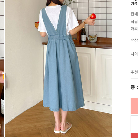
여름
판매
적립
해외
색상
사이
추천
총 