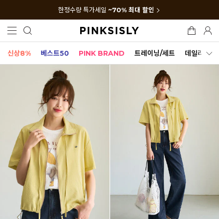
한정수량 특가세일
~70% 최대 할인
신상8%
베스트50
PINK BRAND
트레이닝/세트
데일리세트