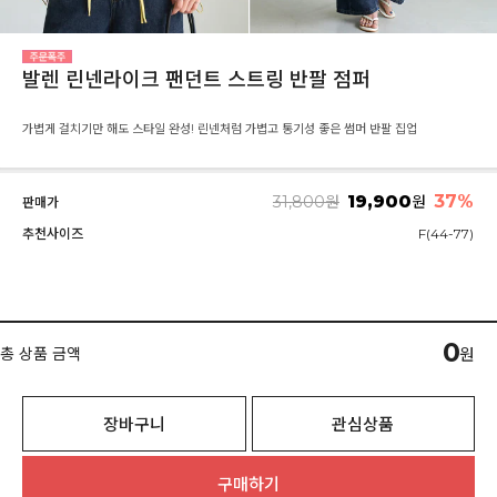
발렌 린넨라이크 팬던트 스트링 반팔 점퍼
가볍게 걸치기만 해도 스타일 완성! 린넨처럼 가볍고 통기성 좋은 썸머 반팔 집업
19,900
37
%
31,800
원
원
판매가
추천사이즈
F(44-77)
0
총 상품 금액
원
장바구니
관심상품
구매하기