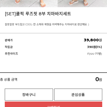
[SET]쿨픽 루즈핏 8부 치마바지세트
찰랑찰랑 부드럽고 COOL-한 소재와 체형을 커버해주는 치마바지로 편안해요 :)
39,800
원
판매가
적립금
390원(1%)
추천사이즈
F(44-77반)
0
총 상품 금액
원
장바구니
관심상품