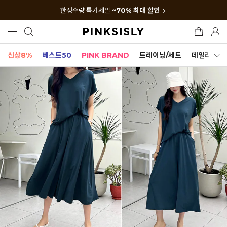
한정수량 특가세일
~70% 최대 할인
신상8%
베스트50
PINK BRAND
트레이닝/세트
데일리세트