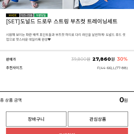
[SET]도널드 드로우 스트링 부츠컷 트레이닝세트
시원해 보이는 파란 배색 포인트들과 부츠컷 하의로 다리 라인을 날씬하게! 도널드 후드 셋
업으로 멋스러운 데일리룩 완성♥
27,860
30%
39,800
원
원
판매가
추천사이즈
F(44-66),L(77-88)
0
총 상품 금액
원
장바구니
관심상품