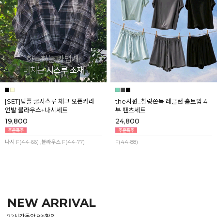
[SET]팀플 쿨시스루 체크 오픈카라
the시원_찰랑쫀득 레글런 홀트임 4
언발 블라우스+나시세트
부 팬츠세트
19,800
24,800
나시 F(44-66) ,블라우스 F(44-77)
F(44-88)
NEW ARRIVAL
72시간동안 8%할인