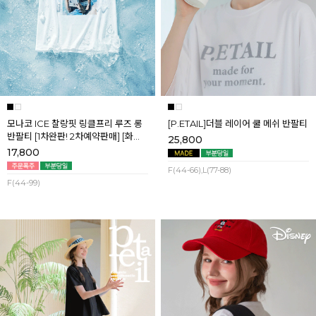
모나코 ICE 찰랑핏 링클프리 루즈 롱
[P.ETAIL]더블 레이어 쿨 메쉬 반팔티
반팔티 [1차완판! 2차예약판매] [화이
25,800
트] 8월첫째주 순차배송
17,800
F(44-66),L(77-88)
F(44-99)