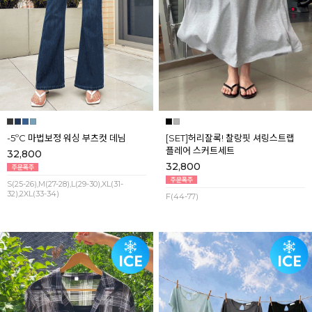
-5ºC 마법보정 워싱 부츠컷 데님
[SET]허리잘록! 찰랑핏 셔링스트랩
플레어 스커트세트
32,800
32,800
S(25-26),M(27-28),L(29-30),XL(31-
32),2XL(33-34)
F(44-77)