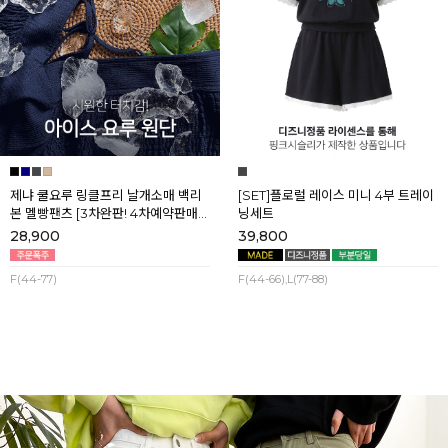
제냐 쿨요루 링클프리 날개소매 백리
[SET]플로럴 레이스 미니 4부 트레이
본 멜빵팬츠 [3차완판! 4차예약판매]
닝세트
[네이비] 8월셋째주 순차배송
28,900
39,800
F(44-77)
F(44-66),L(77-88)