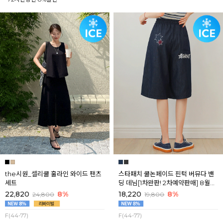
the시원_셀리쿨 훌라인 와이드 팬츠
스타패치 쿨논페이드 핀턱 버뮤다 밴
세트
딩 데님[1차완판! 2차예약판매] 8월셋
째주 순차배송
22,820
8%
18,220
8%
24,800
19,800
F(44-77)
F(44-77)