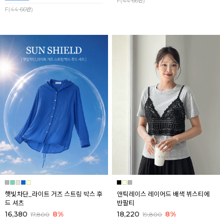
F(44-66반)
F(44-66반)
햇빛차단_라이트 거즈 스트링 박스 후
앤틱레이스 레이어드 배색 뷔스티에
드 셔츠
반팔티
16,380
8%
18,220
8%
17,800
19,800