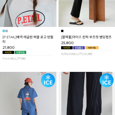
[P.ETAIL]배색 레글런 써클 로고 반팔
[블랙홀]아이스 핀턱 부츠컷 밴딩팬츠
티
25,800
21,800
S(55),M(66),L(77),XL(88)
F(44-66),L(77-88)