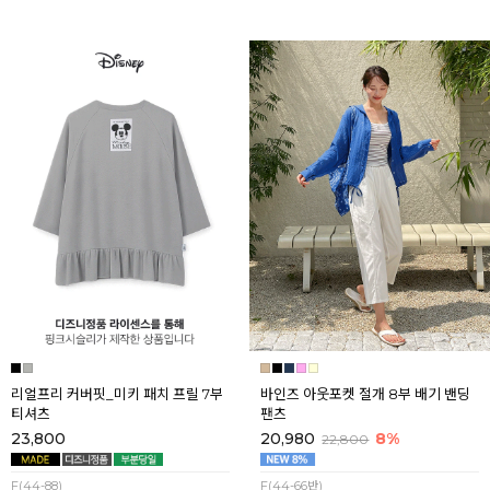
리얼프리 커버핏_미키 패치 프릴 7부
바인즈 아웃포켓 절개 8부 배기 밴딩
티셔츠
팬츠
23,800
20,980
8%
22,800
F(44-88)
F(44-66반)