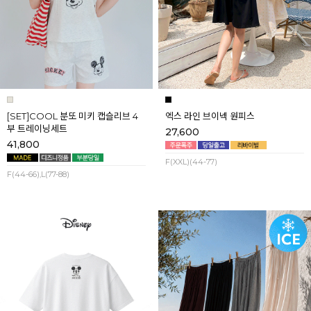
[SET]COOL 분또 미키 캡슬리브 4
엑스 라인 브이넥 원피스
부 트레이닝세트
27,600
41,800
F(XXL)(44-77)
F(44-66),L(77-88)