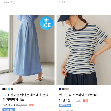
F(44-99)
F(44-77)
[SET]센디쿨 린넨 날개소매 뒷밴딩
잉크 멀티 스트라이프 반팔티
랩 치마바지세트
14,540
8%
15,800
32,020
8%
34,800