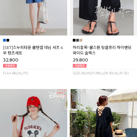
[SET]스누피타운 쿨텐셀 데님 셔츠 4
허리잘록! 쿨스판 링클프리 하이밴딩
부 팬츠세트
와이드 슬랙스
32,800
29,800
F(44-66),XL(77)
S(25-26),M(27-28),L(29-30),XL(31-32)