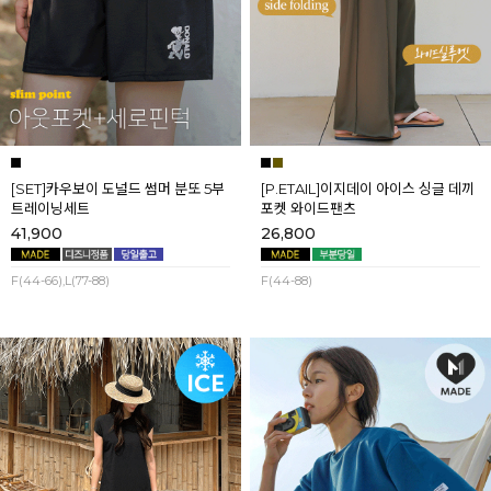
[SET]카우보이 도널드 썸머 분또 5부
[P.ETAIL]이지데이 아이스 싱글 데끼
트레이닝세트
포켓 와이드팬츠
41,900
26,800
F(44-66),L(77-88)
F(44-88)