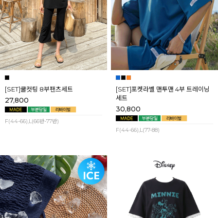
[SET]쿨컷팅 8부팬츠세트
[SET]포켓라벨 맨투맨 4부 트레이닝
세트
27,800
30,800
F(44-66),L(66반-77반)
F(44-66),L(77-88)