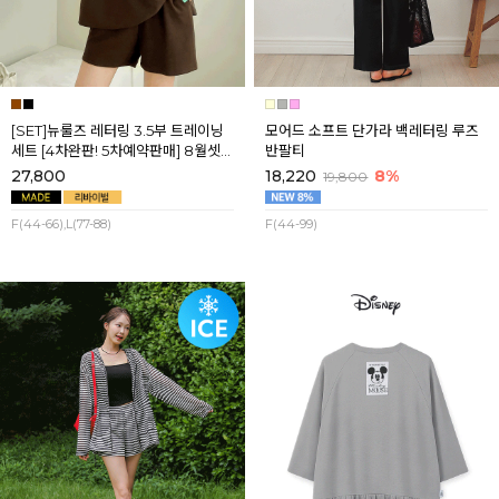
[SET]뉴룰즈 레터링 3.5부 트레이닝
모어드 소프트 단가라 백레터링 루즈
세트 [4차완판! 5차예약판매] 8월셋
반팔티
째주 순차배송
27,800
18,220
8%
19,800
F(44-66),L(77-88)
F(44-99)