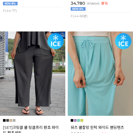
34,780
8%
37,800
F(44-77)
F(44-66반)
[SET]크링클 쿨 링클프리 판쵸 와이
뮤즈 쿨찰랑 핀턱 와이드 밴딩팬츠
드 팬츠세트