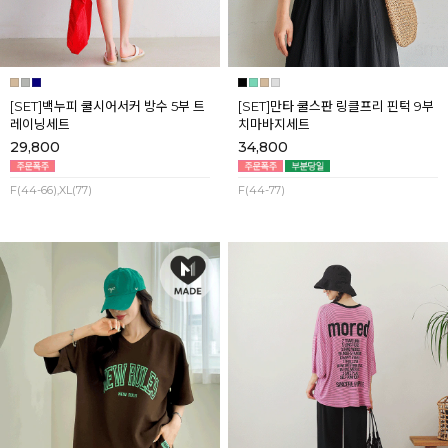
[SET]백누피 쿨시어서커 방수 5부 트
[SET]만타 쿨스판 링클프리 핀턱 9부
레이닝세트
치마바지세트
29,800
34,800
F(44-66),XL(77)
F(44-77)