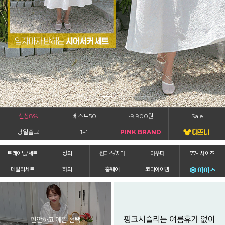
신상8%
베스트50
~9,900원
Sale
당일출고
1+1
PINK BRAND
트레이닝/세트
상의
원피스/치마
아우터
77+ 사이즈
데일리세트
하의
홈웨어
코디아이템