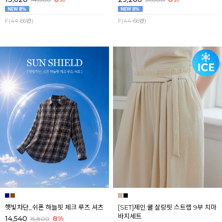
F(44-66반)
F(44-66반)
햇빛차단_쉬폰 하늘핏 체크 루즈 셔츠
[SET]제인 쿨 살랑핏 스트랩 9부 치마
바지세트
14,540
8%
15,800