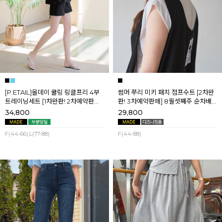
[P.ETAIL]올데이 쿨링 링클프리 4부
썸머 쭈리 미키 패치 점프수트 [2차완
트레이닝세트 [1차완판! 2차예약판매]
판! 3차예약판매] 8월셋째주 순차배
[블랙L] 8월셋째주 순차배송
송
34,800
29,800
F(44-66),L(77-88)
F(44-88)