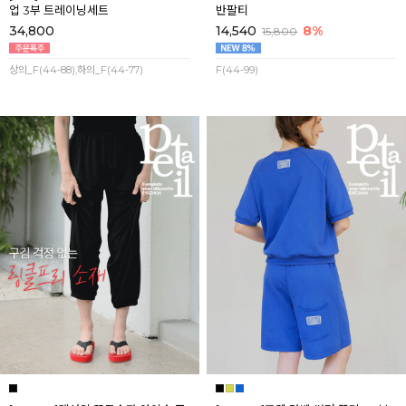
업 3부 트레이닝세트
반팔티
34,800
14,540
8%
15,800
상의_F(44-88),하의_F(44-77)
F(44-99)