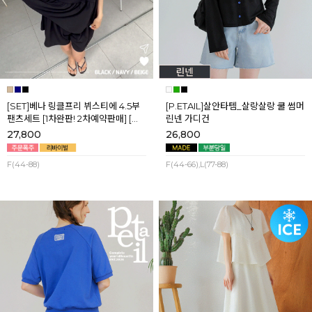
[SET]베나 링클프리 뷔스티에 4.5부
[P.ETAIL]살안타템_살랑살랑 쿨 썸머
팬츠세트 [1차완판! 2차예약판매] [네
린넨 가디건
이비,블랙] 8월셋째주 순차배송
27,800
26,800
F(44-88)
F(44-66),L(77-88)