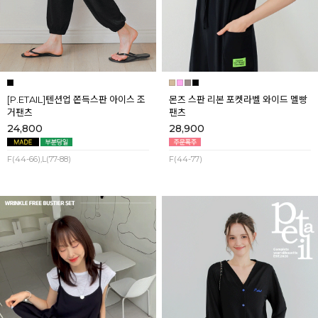
[P.ETAIL]텐션업 쫀득스판 아이스 조
몬즈 스판 리본 포켓라벨 와이드 멜빵
거팬츠
팬츠
24,800
28,900
F(44-66),L(77-88)
F(44-77)