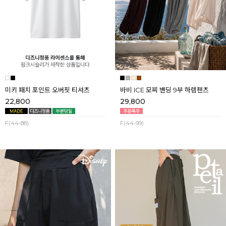
미키 패치 포인트 오버핏 티셔츠
바비 ICE 모찌 밴딩 9부 하렘팬츠
22,800
29,800
F(44-88)
F(44-99)