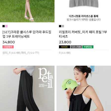
[SET]크라운 쿨시스루 단가라 후드집
리얼프리 커버핏_미키 패치 프릴 7부
업 3부 트레이닝세트
티셔츠
34,800
23,800
상의_F(44-88),하의_F(44-77)
F(44-88)