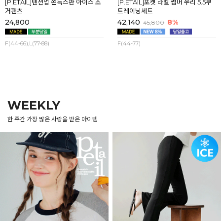
[P.ETAIL]텐션업 쫀득스판 아이스 조
[P.ETAIL]포켓 라벨 썸머 쭈리 5.5부
거팬츠
트레이닝세트
24,800
42,140
8%
45,800
F(44-66),L(77-88)
F(44-77)
WEEKLY
한 주간 가장 많은 사랑을 받은 아이템