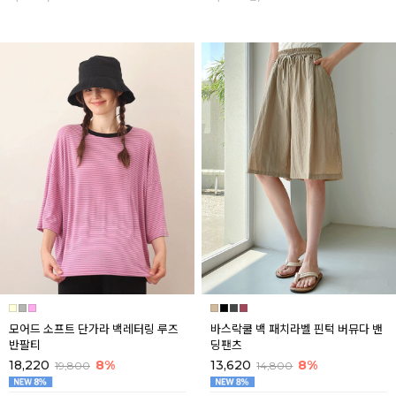
모어드 소프트 단가라 백레터링 루즈
바스락쿨 백 패치라벨 핀턱 버뮤다 밴
반팔티
딩팬츠
18,220
8%
13,620
8%
19,800
14,800