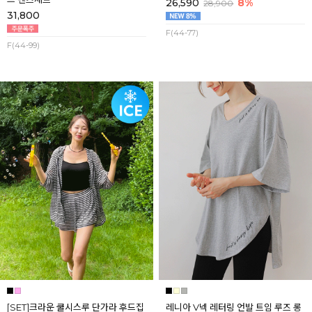
26,590
8%
28,900
31,800
F(44-77)
F(44-99)
[SET]크라운 쿨시스루 단가라 후드집
레니아 V넥 레터링 언발 트임 루즈 롱