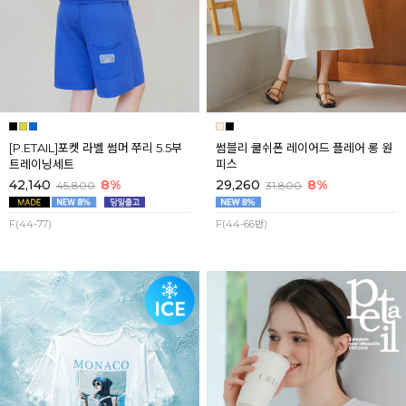
[P.ETAIL]포켓 라벨 썸머 쭈리 5.5부
썸블리 쿨쉬폰 레이어드 플레어 롱 원
트레이닝세트
피스
42,140
8%
29,260
8%
45,800
31,800
F(44-77)
F(44-66반)