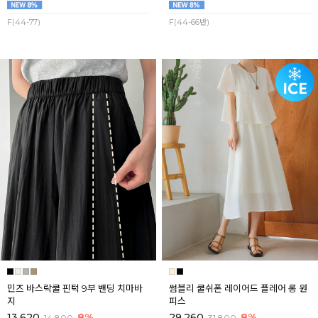
F(44-77)
F(44-66반)
민즈 바스락쿨 핀턱 9부 밴딩 치마바
썸블리 쿨쉬폰 레이어드 플레어 롱 원
지
피스
13,620
8%
29,260
8%
14,800
31,800