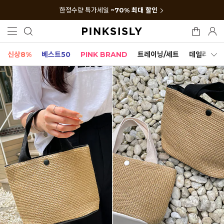
한정수량 특가세일
~70% 최대 할인
신상8%
베스트50
PINK BRAND
트레이닝/세트
데일리세트