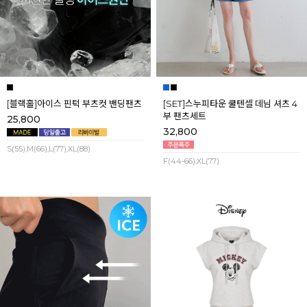
[블랙홀]아이스 핀턱 부츠컷 밴딩팬츠
[SET]스누피타운 쿨텐셀 데님 셔츠 4
부 팬츠세트
25,800
32,800
S(55),M(66),L(77),XL(88)
F(44-66),XL(77)