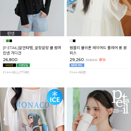
[P.ETAIL]살안타템_살랑살랑 쿨 썸머
썸블리 쿨쉬폰 레이어드 플레어 롱 원
린넨 가디건
피스
26,800
29,260
8%
31,800
F(44-66),L(77-88)
F(44-66반)