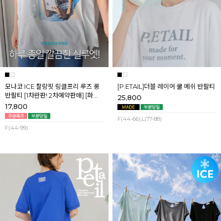
모나코 ICE 찰랑핏 링클프리 루즈 롱
[P.ETAIL]더블 레이어 쿨 메쉬 반팔티
반팔티 [1차완판! 2차예약판매] [화이
25,800
트] 8월둘째주 순차배송
17,800
F(44-66),L(77-88)
F(44-99)