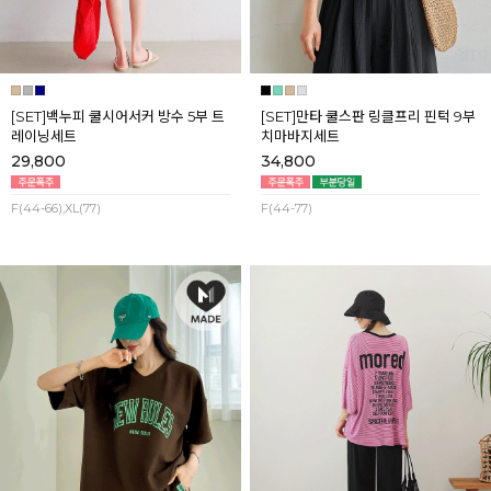
[SET]백누피 쿨시어서커 방수 5부 트
[SET]만타 쿨스판 링클프리 핀턱 9부
레이닝세트
치마바지세트
29,800
34,800
F(44-66),XL(77)
F(44-77)