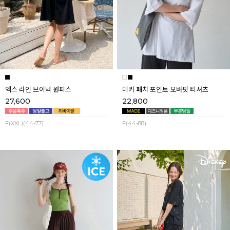
엑스 라인 브이넥 원피스
미키 패치 포인트 오버핏 티셔츠
27,600
22,800
F(XXL)(44-77)
F(44-88)