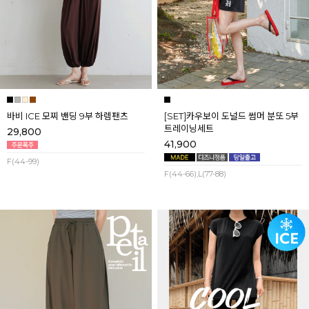
바비 ICE 모찌 밴딩 9부 하렘팬츠
[SET]카우보이 도널드 썸머 분또 5부
트레이닝세트
29,800
41,900
F(44-99)
F(44-66),L(77-88)