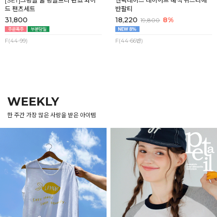
[SET]크링클 쿨 링클프리 판쵸 와이
앤틱레이스 레이어드 배색 뷔스티에
드 팬츠세트
반팔티
31,800
18,220
8%
19,800
F(44-99)
F(44-66반)
WEEKLY
한 주간 가장 많은 사랑을 받은 아이템