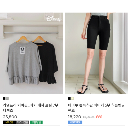
리얼프리 커버핏_미키 패치 프릴 7부
네이루 쫀득스판 바이커 5부 히든밴딩
티셔츠
팬츠
23,800
18,220
8%
19,800