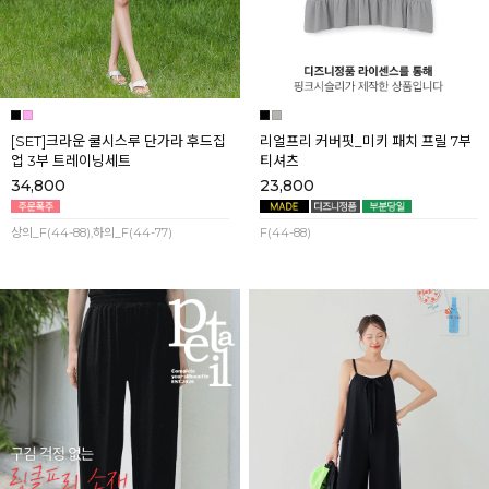
[SET]크라운 쿨시스루 단가라 후드집
리얼프리 커버핏_미키 패치 프릴 7부
업 3부 트레이닝세트
티셔츠
34,800
23,800
상의_F(44-88),하의_F(44-77)
F(44-88)