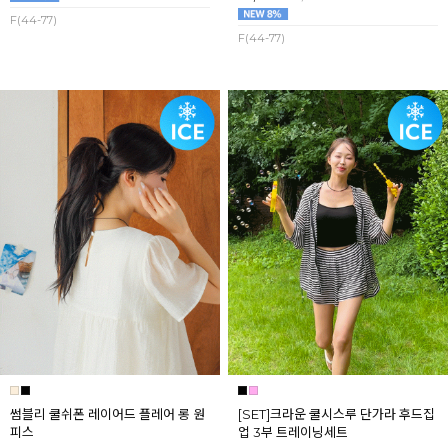
F(44-77)
F(44-77)
썸블리 쿨쉬폰 레이어드 플레어 롱 원
[SET]크라운 쿨시스루 단가라 후드집
피스
업 3부 트레이닝세트