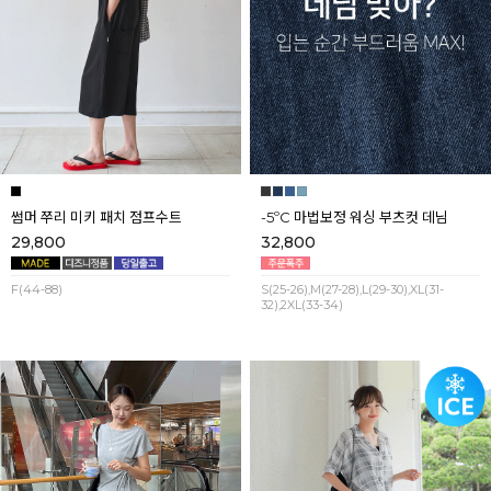
썸머 쭈리 미키 패치 점프수트
-5ºC 마법보정 워싱 부츠컷 데님
29,800
32,800
F(44-88)
S(25-26),M(27-28),L(29-30),XL(31-
32),2XL(33-34)