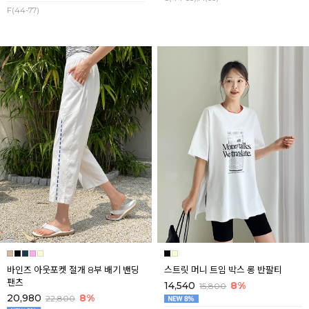
F(44-77)
바인즈 아웃포켓 절개 8부 배기 밴딩
스트릿 머니 트임 박스 롱 반팔티
팬츠
14,540
8%
15,800
20,980
8%
22,800